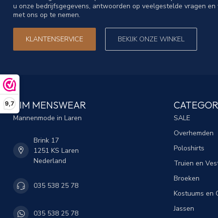
u onze bedrijfsgegevens, antwoorden op veelgestelde vragen en 
met ons op te nemen.
KLANTENSERVICE
BEKIJK ONZE WINKEL
TIM MENSWEAR
CATEGOR
9,7
Mannenmode in Laren
SALE
Overhemden
Brink 17
Poloshirts
1251 KS Laren
Nederland
Truien en Ves
Broeken
035 538 25 78
Kostuums en C
Jassen
035 538 25 78