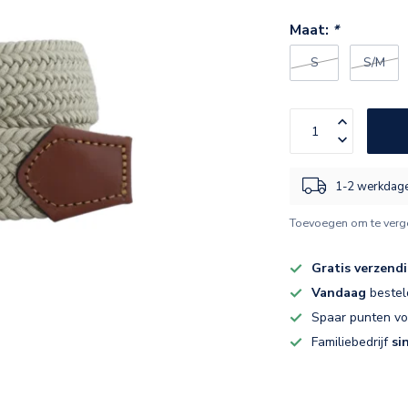
Maat:
*
S
S/M
1-2 werkdag
Toevoegen om te verge
Gratis verzend
Vandaag
bestel
Spaar punten v
Familiebedrijf
si