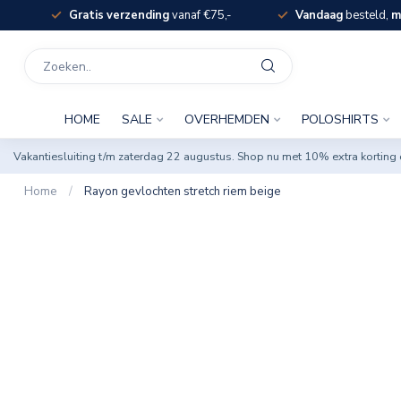
Gratis verzending
vanaf €75,-
Vandaag
besteld,
m
HOME
SALE
OVERHEMDEN
POLOSHIRTS
Vakantiesluiting t/m zaterdag 22 augustus. Shop nu met 10% extra korti
Home
/
Rayon gevlochten stretch riem beige