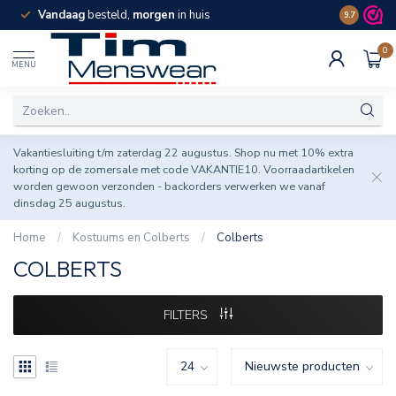
Vandaag
besteld,
morgen
in huis
Spaar pun
9.7
0
MENU
Vakantiesluiting t/m zaterdag 22 augustus. Shop nu met 10% extra
korting op de zomersale met code VAKANTIE10. Voorraadartikelen
worden gewoon verzonden - backorders verwerken we vanaf
dinsdag 25 augustus.
Home
/
Kostuums en Colberts
/
Colberts
COLBERTS
FILTERS