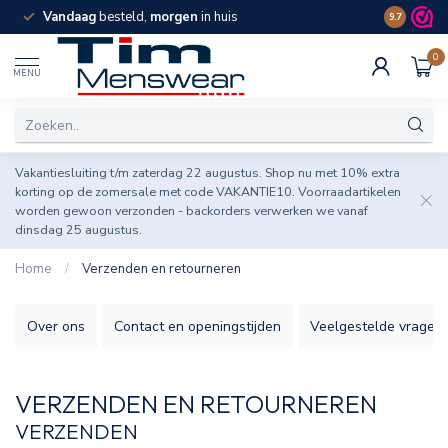
Vandaag
besteld,
morgen
in huis
Spaar pun
9.7
0
MENU
Vakantiesluiting t/m zaterdag 22 augustus. Shop nu met 10% extra
korting op de zomersale met code VAKANTIE10. Voorraadartikelen
worden gewoon verzonden - backorders verwerken we vanaf
dinsdag 25 augustus.
Home
/
Verzenden en retourneren
Over ons
Contact en openingstijden
Veelgestelde vragen
VERZENDEN EN RETOURNEREN
VERZENDEN