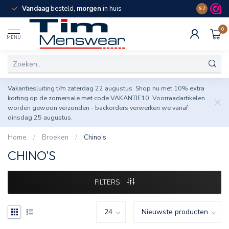
Vandaag
besteld,
morgen
in huis
Spaar pun
9.7
0
MENU
Vakantiesluiting t/m zaterdag 22 augustus. Shop nu met 10% extra
korting op de zomersale met code VAKANTIE10. Voorraadartikelen
worden gewoon verzonden - backorders verwerken we vanaf
dinsdag 25 augustus.
Home
/
Broeken
/
Chino's
CHINO'S
FILTERS