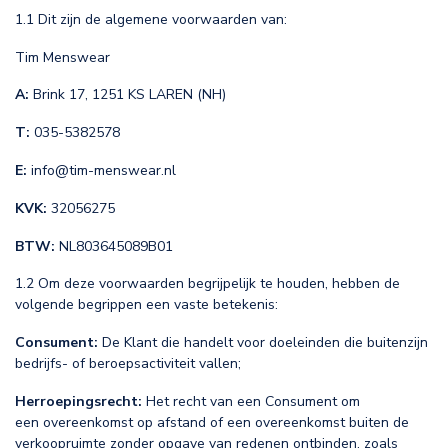
1.1 Dit zijn de algemene voorwaarden van:
Tim Menswear
A:
Brink 17, 1251 KS LAREN (NH)
T:
035-5382578
E:
info@tim-menswear.nl
KVK:
32056275
BTW:
NL803645089B01
1.2 Om deze voorwaarden begrijpelijk te houden, hebben de
volgende begrippen een vaste betekenis:
Consument:
De Klant die handelt voor doeleinden die buitenzijn
bedrijfs- of beroepsactiviteit vallen;
Herroepingsrecht:
Het recht van een Consument om
een overeenkomst op afstand of een overeenkomst buiten de
verkoopruimte zonder opgave van redenen ontbinden, zoals