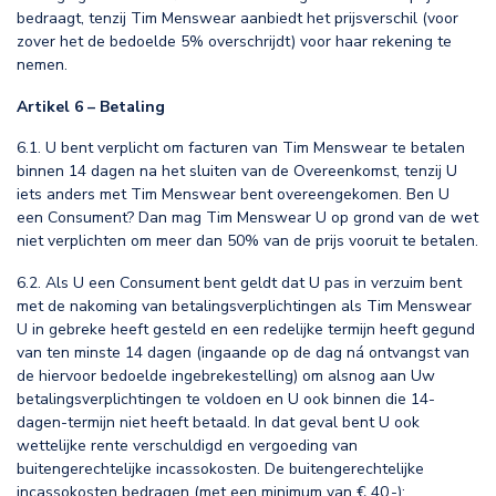
bedraagt, tenzij Tim Menswear aanbiedt het prijsverschil (voor
zover het de bedoelde 5% overschrijdt) voor haar rekening te
nemen.
Artikel 6 – Betaling
6.1. U bent verplicht om facturen van Tim Menswear te betalen
binnen 14 dagen na het sluiten van de Overeenkomst, tenzij U
iets anders met Tim Menswear bent overeengekomen. Ben U
een Consument? Dan mag Tim Menswear U op grond van de wet
niet verplichten om meer dan 50% van de prijs vooruit te betalen.
6.2. Als U een Consument bent geldt dat U pas in verzuim bent
met de nakoming van betalingsverplichtingen als Tim Menswear
U in gebreke heeft gesteld en een redelijke termijn heeft gegund
van ten minste 14 dagen (ingaande op de dag ná ontvangst van
de hiervoor bedoelde ingebrekestelling) om alsnog aan Uw
betalingsverplichtingen te voldoen en U ook binnen die 14-
dagen-termijn niet heeft betaald. In dat geval bent U ook
wettelijke rente verschuldigd en vergoeding van
buitengerechtelijke incassokosten. De buitengerechtelijke
incassokosten bedragen (met een minimum van € 40,-):