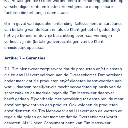
6.4. Betalingen die U doet worden eerst in mindering gebracht op
verschuldigde rente en kosten. Vervolgens op de opeisbare
facturen die het langst open staan.
6.5. In geval van liquidatie, ontbinding, faillissement of surséance
van betaling van de Klant en als de Klant geheel of gedeeltelijk
het vrije beheer of de vrije beschikking over haar vermogen
verliest, zijn de (betalings-)verplichtingen van de Klant
onmiddellijk opeisbaar.
Artikel 7 – Garanties
7.1. Tim Menswear zorgt ervoor dat de producten en/of diensten
die ze aan U levert voldoen aan de Overeenkomst. Dat betekent
onder meer dat die producten en/of diensten beantwoorden aan
wat U daarvan redelijkerwijs mocht verwachten op basis van de
soort zaak en de mededelingen die Tim Menswear daarover
heeft gedaan. Bijvoorbeeld met betrekking tot aantallen, de maat
en/of het gewicht van een product. Ook voldoen de producten
en/of diensten die Tim Menswear aan U levert aan de wetten en
regels die gelden op het moment dat de Overeenkomst wordt
gesloten. Als U geen Consument bent, kan Tim Menswear