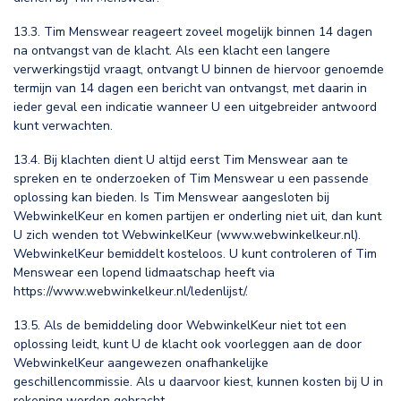
13.3. Tim Menswear reageert zoveel mogelijk binnen 14 dagen
na ontvangst van de klacht. Als een klacht een langere
verwerkingstijd vraagt, ontvangt U binnen de hiervoor genoemde
termijn van 14 dagen een bericht van ontvangst, met daarin in
ieder geval een indicatie wanneer U een uitgebreider antwoord
kunt verwachten.
13.4. Bij klachten dient U altijd eerst Tim Menswear aan te
spreken en te onderzoeken of Tim Menswear u een passende
oplossing kan bieden. Is Tim Menswear aangesloten bij
WebwinkelKeur en komen partijen er onderling niet uit, dan kunt
U zich wenden tot WebwinkelKeur (www.webwinkelkeur.nl).
WebwinkelKeur bemiddelt kosteloos. U kunt controleren of Tim
Menswear een lopend lidmaatschap heeft via
https://www.webwinkelkeur.nl/ledenlijst/.
13.5. Als de bemiddeling door WebwinkelKeur niet tot een
oplossing leidt, kunt U de klacht ook voorleggen aan de door
WebwinkelKeur aangewezen onafhankelijke
geschillencommissie. Als u daarvoor kiest, kunnen kosten bij U in
rekening worden gebracht.