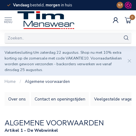
Vandaag
besteld,
morgen
in huis
Spaar pun
9.7
0
MENU
Vakantiesluiting t/m zaterdag 22 augustus. Shop nu met 10% extra
korting op de zomersale met code VAKANTIE10. Voorraadartikelen
worden gewoon verzonden - backorders verwerken we vanaf
dinsdag 25 augustus.
Home
/
Algemene voorwaarden
Over ons
Contact en openingstijden
Veelgestelde vragen
ALGEMENE VOORWAARDEN
Artikel 1 – De Webwinkel