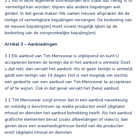
2.2 Als in deze algemene voorwaarden iets staat dat ‘nietig’ is of
‘vernietigd kan worden’, blijven alle andere bepalingen wel
gelden. In dat geval maken We samen nieuwe afspraken die de
nietige of vernietigbare bepalingen vervangen. De bedoeling van
de nieuwe bepaling(en) moet zoveel mogelijk lijken op de
bedoeling van de oorspronkelijke bepaling(en).
Artikel 3 – Aanbiedingen
3.1 Elk aanbod van Tim Menswear is vrijblijvend en kunt U
accepteren binnen de termijn die in het aanbod is vermeld. Doet
u dat niet, dan vervalt het aanbod. Als er geen termijn is vermeld,
geldt een termijn van 14 dagen. Het is niet mogelijk om slechts
een gedeelte van een aanbod van Tim Menswear te accepteren
of af te wijzen. Ook in dat geval vervalt het (hele) aanbod.
3.2 Tim Menswear zorgt ervoor dat in een aanbod nauwkeurig
en volledig is beschreven op welke producten en/of (digitale)
inhoud en diensten het aanbod betrekking heeft. Als het aanbod
grafische elementen bevat (zoals afbeeldingen of video’s), dan
geven deze een waarheidsgetrouw beeld van die producten
en/of (digitale) inhoud en diensten.