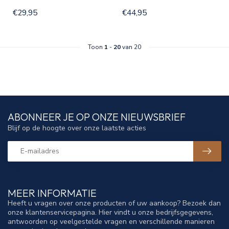
€29,95
€44,95
Toon
1
-
20
van 20
ABONNEER JE OP ONZE NIEUWSBRIEF
Blijf op de hoogte over onze laatste acties
MEER INFORMATIE
Heeft u vragen over onze producten of uw aankoop? Bezoek dan
onze klantenservicepagina. Hier vindt u onze bedrijfsgegevens,
antwoorden op veelgestelde vragen en verschillende manieren