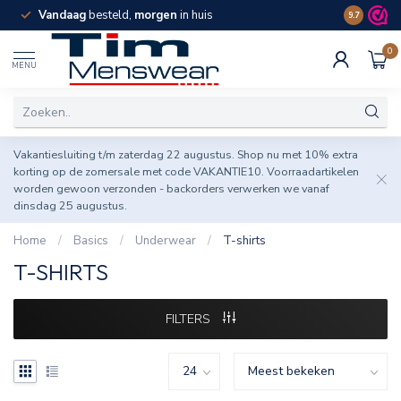
Vandaag
besteld,
morgen
in huis
Spaar pun
9.7
0
MENU
Vakantiesluiting t/m zaterdag 22 augustus. Shop nu met 10% extra
korting op de zomersale met code VAKANTIE10. Voorraadartikelen
worden gewoon verzonden - backorders verwerken we vanaf
dinsdag 25 augustus.
Home
/
Basics
/
Underwear
/
T-shirts
T-SHIRTS
FILTERS