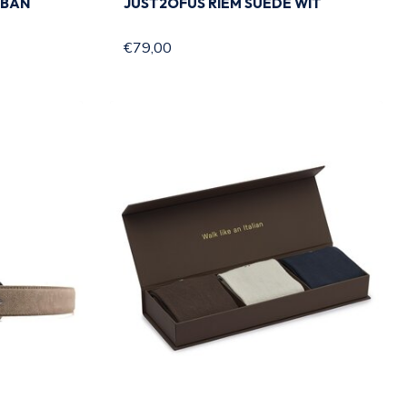
RBAN
JUST2OFUS RIEM SUÈDE WIT
€79,00