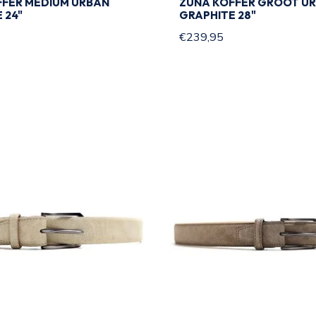
FFER MEDIUM URBAN
ZUNA KOFFER GROOT U
 24"
GRAPHITE 28"
€239,95