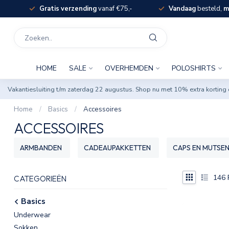
Gratis verzending
vanaf €75,-
Vandaag
besteld,
m
HOME
SALE
OVERHEMDEN
POLOSHIRTS
Vakantiesluiting t/m zaterdag 22 augustus. Shop nu met 10% extra korti
Home
/
Basics
/
Accessoires
ACCESSOIRES
ARMBANDEN
CADEAUPAKKETTEN
CAPS EN MUTSE
146
CATEGORIEËN
Basics
Underwear
Sokken