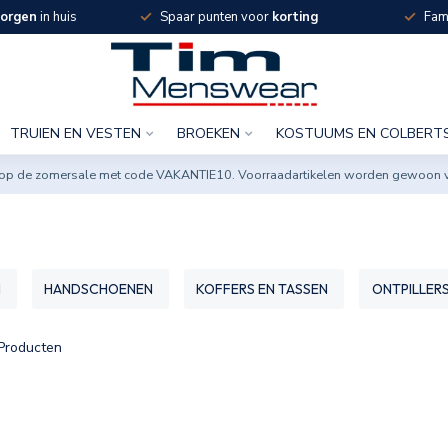
orgen
in huis
Spaar punten voor
korting
Fami
TRUIEN EN VESTEN
BROEKEN
KOSTUUMS EN COLBERT
ng op de zomersale met code VAKANTIE10. Voorraadartikelen worden gewoon 
N
HANDSCHOENEN
KOFFERS EN TASSEN
ONTPILLER
Producten