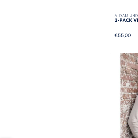
A-DAM UN
2-PACK V
€55,00