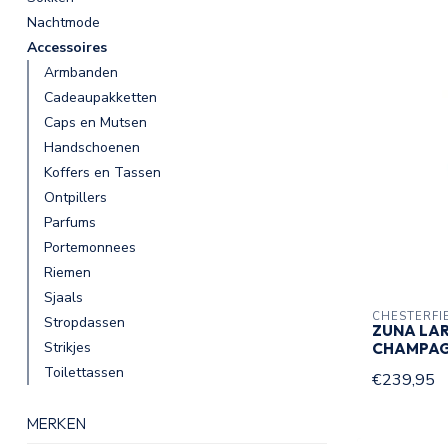
Nachtmode
Accessoires
Armbanden
Cadeaupakketten
Caps en Mutsen
Handschoenen
Koffers en Tassen
Ontpillers
Parfums
Portemonnees
Riemen
Sjaals
CHESTERFI
Stropdassen
ZUNA LA
Strikjes
CHAMPAG
Toilettassen
€239,95
MERKEN