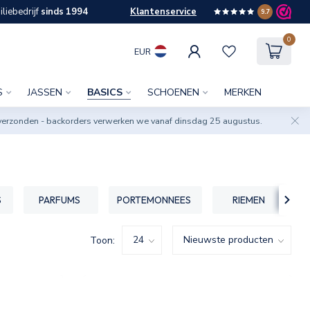
liebedrijf
sinds 1994
Klantenservice
9.7
0
EUR
S
JASSEN
BASICS
SCHOENEN
MERKEN
verzonden - backorders verwerken we vanaf dinsdag 25 augustus.
S
PARFUMS
PORTEMONNEES
RIEMEN
Toon: