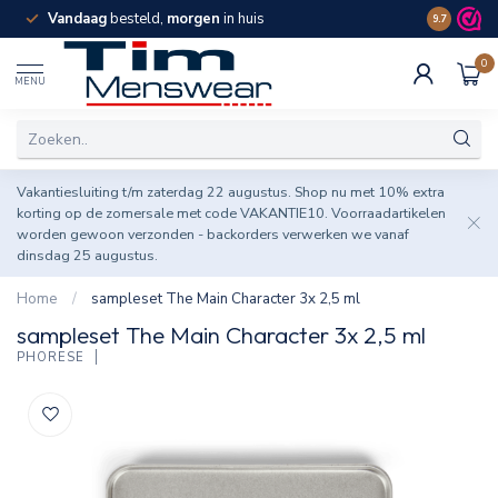
Vandaag
besteld,
morgen
in huis
Spaar pun
9.7
0
MENU
Vakantiesluiting t/m zaterdag 22 augustus. Shop nu met 10% extra
korting op de zomersale met code VAKANTIE10. Voorraadartikelen
worden gewoon verzonden - backorders verwerken we vanaf
dinsdag 25 augustus.
Home
/
sampleset The Main Character 3x 2,5 ml
sampleset The Main Character 3x 2,5 ml
PHORESE