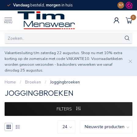
Vandaag
besteld,
morgen
in huis
Spaar pun
9.7
0
MENU
Vakantiesluiting t/m zaterdag 22 augustus. Shop nu met 10% extra
korting op de zomersale met code VAKANTIE10. Voorraadartikelen
worden gewoon verzonden - backorders verwerken we vanaf
dinsdag 25 augustus.
Home
/
Broeken
/
Joggingbroeken
JOGGINGBROEKEN
FILTERS