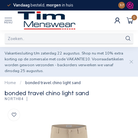
Vandaag
besteld,
morgen
in huis
Spaar pun
9.7
0
MENU
Vakantiesluiting t/m zaterdag 22 augustus. Shop nu met 10% extra
korting op de zomersale met code VAKANTIE10. Voorraadartikelen
worden gewoon verzonden - backorders verwerken we vanaf
dinsdag 25 augustus.
Home
/
bonded travel chino light sand
bonded travel chino light sand
NORTH84