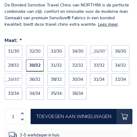
De Bonded Sensitive Travel Chino van NORTH84 is de perfecte
combinatie van stijl, comfort en innovatie voor de moderne man.
Gemaakt van premium Sensitive® Fabrics in een bonded
kwaliteit, biedt deze travel chino extra warmte.
Lees meer
.
Maat:
*
31/30
32/30
33/30
34/30
35/30
36/30
30/32
29/32
31/32
32/32
33/32
34/32
35/32
36/32
38/32
30/34
31/34
32/34
33/34
34/34
35/34
36/34
TOEVOEGEN AAN WINKELWAGEN
3-5 werkdagen in huis