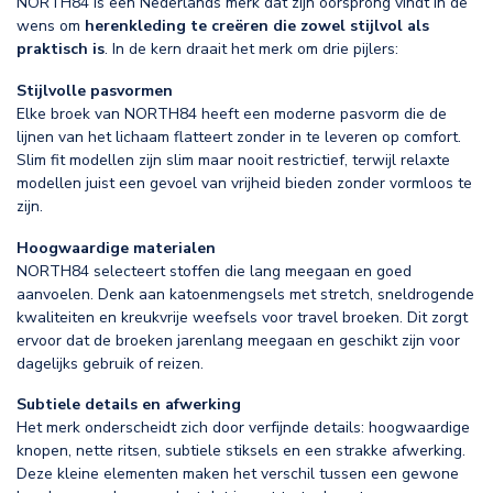
NORTH84 is een Nederlands merk dat zijn oorsprong vindt in de
wens om
herenkleding te creëren die zowel stijlvol als
praktisch is
. In de kern draait het merk om drie pijlers:
Stijlvolle pasvormen
Elke broek van NORTH84 heeft een moderne pasvorm die de
lijnen van het lichaam flatteert zonder in te leveren op comfort.
Slim fit modellen zijn slim maar nooit restrictief, terwijl relaxte
modellen juist een gevoel van vrijheid bieden zonder vormloos te
zijn.
Hoogwaardige materialen
NORTH84 selecteert stoffen die lang meegaan en goed
aanvoelen. Denk aan katoenmengsels met stretch, sneldrogende
kwaliteiten en kreukvrije weefsels voor travel broeken. Dit zorgt
ervoor dat de broeken jarenlang meegaan en geschikt zijn voor
dagelijks gebruik of reizen.
Subtiele details en afwerking
Het merk onderscheidt zich door verfijnde details: hoogwaardige
knopen, nette ritsen, subtiele stiksels en een strakke afwerking.
Deze kleine elementen maken het verschil tussen een gewone