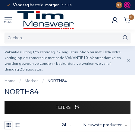
Vandaag
besteld,
morgen
in huis
Spaar pun
9.7
0
MENU
Vakantiesluiting t/m zaterdag 22 augustus. Shop nu met 10% extra
korting op de zomersale met code VAKANTIE10. Voorraadartikelen
worden gewoon verzonden - backorders verwerken we vanaf
dinsdag 25 augustus.
Home
/
Merken
/
NORTH84
NORTH84
FILTERS