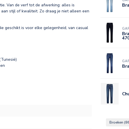
GA
Bra
e. Van de verf tot de afwerking: alles is
n stijl of kwaliteit. Zo draag je niet alleen een
ie geschikt is voor elke gelegenheid, van casual
GA
Bra
47
(Tunesië)
GA
sen
Br
Chu
Broeken
(8