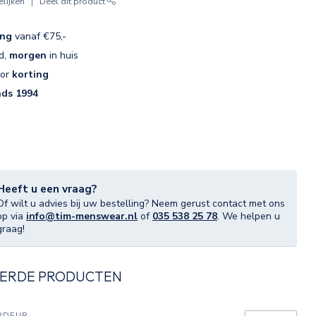
lijken
Deel dit product
ing
vanaf €75,-
d,
morgen
in huis
oor
korting
nds 1994
Heeft u een vraag?
Of wilt u advies bij uw bestelling? Neem gerust contact met ons
op via
info@tim-menswear.nl
of
035 538 25 78
. We helpen u
graag!
ERDE PRODUCTEN