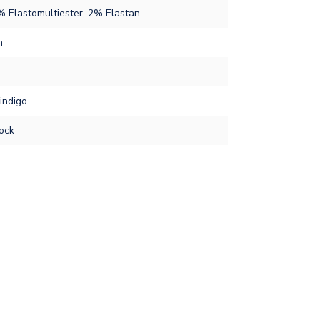
 Elastomultiester, 2% Elastan
m
m
indigo
ock