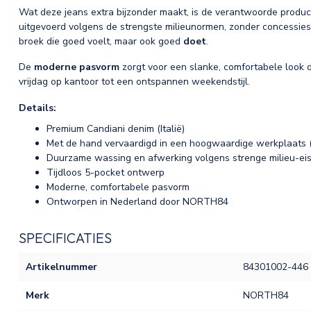
Wat deze jeans extra bijzonder maakt, is de verantwoorde producti
uitgevoerd volgens de strengste milieunormen, zonder concessies aa
broek die goed voelt, maar ook goed
doet
.
De
moderne pasvorm
zorgt voor een slanke, comfortabele look d
vrijdag op kantoor tot een ontspannen weekendstijl.
Details:
Premium Candiani denim (Italië)
Met de hand vervaardigd in een hoogwaardige werkplaats 
Duurzame wassing en afwerking volgens strenge milieu-ei
Tijdloos 5-pocket ontwerp
Moderne, comfortabele pasvorm
Ontworpen in Nederland door NORTH84
SPECIFICATIES
Artikelnummer
84301002-446
Merk
NORTH84