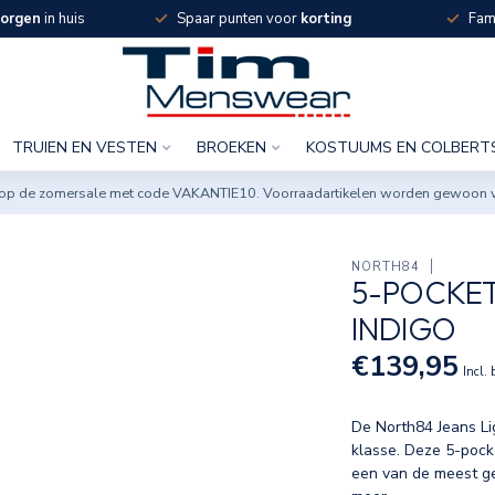
orgen
in huis
Spaar punten voor
korting
Fami
TRUIEN EN VESTEN
BROEKEN
KOSTUUMS EN COLBERT
ng op de zomersale met code VAKANTIE10. Voorraadartikelen worden gewoon 
NORTH84
5-POCKET
INDIGO
€139,95
Incl.
De North84 Jeans Li
klasse. Deze 5-pock
een van de meest g