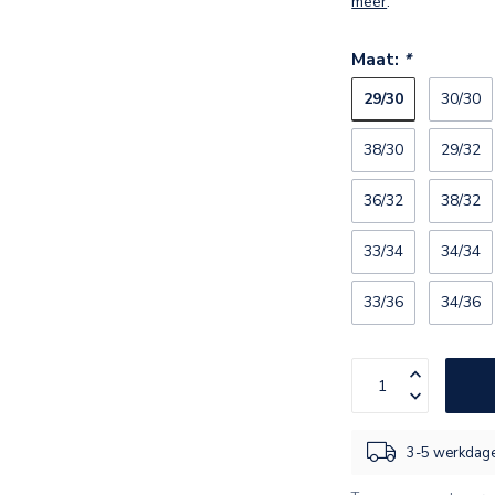
meer
.
Maat:
*
29/30
30/30
38/30
29/32
36/32
38/32
33/34
34/34
33/36
34/36
3-5 werkdage