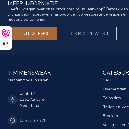
MEER INFORMATIE
Heeft u vragen over onze producten of uw aankoop? Bezoek dan o
u onze bedrijfsgegevens, antwoorden op veelgestelde vragen en 
met ons op te nemen.
KLANTENSERVICE
BEKIJK ONZE WINKEL
9,7
TIM MENSWEAR
CATEGOR
Mannenmode in Laren
SALE
Overhemden
Brink 17
Poloshirts
1251 KS Laren
Nederland
Truien en Ves
Broeken
035 538 25 78
Kostuums en C