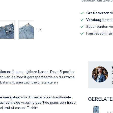
Toevoegen om te verge
Gratis verzend
Vandaag
bestel
Spaar punten v
Familiebedrijf
si
akmanschap en tijdloze klasse. Deze 5-pocket
een van de meest gerespecteerde en duurzame
 balans tussen zachtheid, sterkte en
e werkplaats in Tunesië
, waar traditionele
GERELATE
hed indigo wassing geeft de jeans een frisse,
, trui of casual T-shirt.