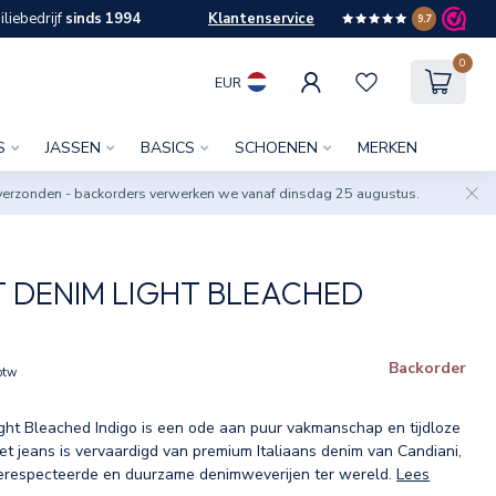
liebedrijf
sinds 1994
Klantenservice
9.7
0
EUR
S
JASSEN
BASICS
SCHOENEN
MERKEN
verzonden - backorders verwerken we vanaf dinsdag 25 augustus.
 DENIM LIGHT BLEACHED
Backorder
 btw
ght Bleached Indigo is een ode aan puur vakmanschap en tijdloze
et jeans is vervaardigd van premium Italiaans denim van Candiani,
erespecteerde en duurzame denimweverijen ter wereld.
Lees