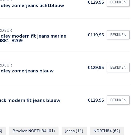
RDEUR
€129,95
BEKIJKEN
dley zomerjeans lichtblauw
RDEUR
€119,95
BEKIJKEN
dley modern fit jeans marine
0881-8269
RDEUR
€129,95
BEKIJKEN
adley zomerjeans blauw
ck modern fit jeans blauw
€129,95
BEKIJKEN
6)
Broeken NORTH84
(61)
jeans
(11)
NORTH84
(62)