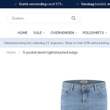
Gratis verzending
vanaf €75,-
Vandaag
besteld,
m
HOME
SALE
OVERHEMDEN
POLOSHIRTS
Vakantiesluiting t/m zaterdag 22 augustus. Shop nu met 10% extra korti
Home
/
5-pocket denim light bleached indigo