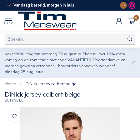
Vandaag
besteld,
morgen
in huis
Spaar pun
9.7
0
MENU
Vakantiesluiting t/m zaterdag 22 augustus. Shop nu met 10% extra
korting op de zomersale met code VAKANTIE10. Voorraadartikelen
worden gewoon verzonden - backorders verwerken we vanaf
dinsdag 25 augustus.
Home
/
DiNick jersey colbert beige
DiNick jersey colbert beige
ZUITABLE