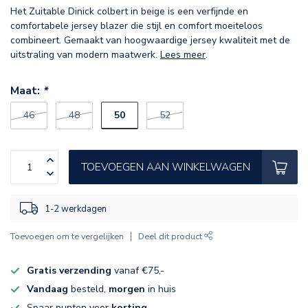
Het Zuitable Dinick colbert in beige is een verfijnde en
comfortabele jersey blazer die stijl en comfort moeiteloos
combineert. Gemaakt van hoogwaardige jersey kwaliteit met de
uitstraling van modern maatwerk.
Lees meer
.
Maat:
*
50
46
48
52
TOEVOEGEN AAN WINKELWAGEN
1-2 werkdagen
Toevoegen om te vergelijken
Deel dit product
Gratis verzending
vanaf €75,-
Vandaag
besteld,
morgen
in huis
Spaar punten voor
korting