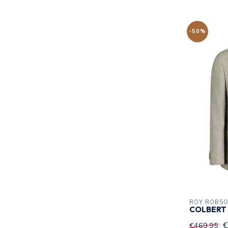
-50%
ROY ROBS
COLBERT 
€
€469,95