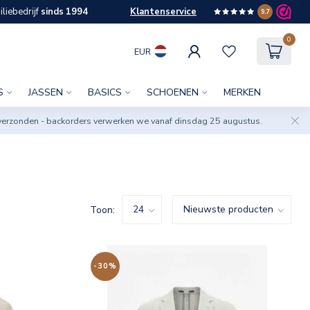
liebedrijf
sinds 1994
Klantenservice
9.7
0
EUR
S
JASSEN
BASICS
SCHOENEN
MERKEN
verzonden - backorders verwerken we vanaf dinsdag 25 augustus.
Toon:
-30%