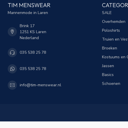
TIM MENSWEAR
CATEGOR
Mannenmode in Laren
SALE
Overhemden
Brink 17
Poloshirts
1251 KS Laren
Nederland
Truien en Ves
Broeken
035 538 25 78
Kostuums en C
Jassen
035 538 25 78
Basics
Schoenen
info@tim-menswear.nl