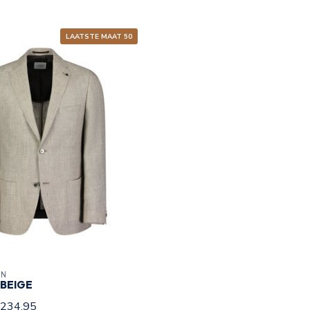
LAATSTE MAAT 50
ON
BEIGE
234,95