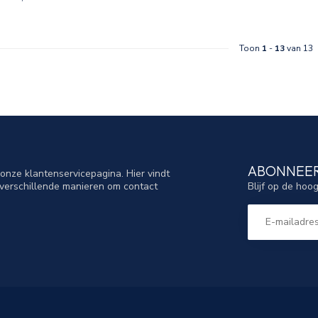
Toon
1
-
13
van 13
ABONNEER
nze klantenservicepagina. Hier vindt
Blijf op de hoo
verschillende manieren om contact