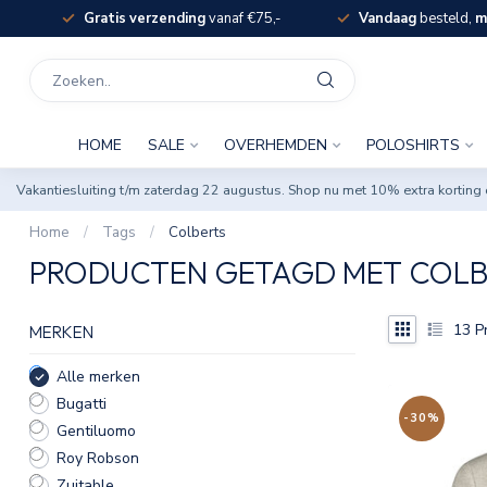
Gratis verzending
vanaf €75,-
Vandaag
besteld,
m
HOME
SALE
OVERHEMDEN
POLOSHIRTS
Vakantiesluiting t/m zaterdag 22 augustus. Shop nu met 10% extra korti
Home
/
Tags
/
Colberts
PRODUCTEN GETAGD MET COLB
13
P
MERKEN
Alle merken
Bugatti
-30%
Gentiluomo
Roy Robson
Zuitable