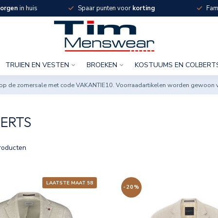
orgen
in huis
Spaar punten voor
korting
Fami
TRUIEN EN VESTEN
BROEKEN
KOSTUUMS EN COLBERT
ng op de zomersale met code VAKANTIE10. Voorraadartikelen worden gewoon 
ERTS
roducten
LAATSTE MAAT 58
-20%