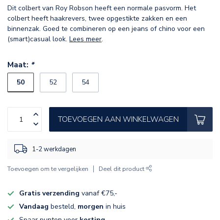
Dit colbert van Roy Robson heeft een normale pasvorm. Het
colbert heeft haakrevers, twee opgestikte zakken en een
binnenzak. Goed te combineren op een jeans of chino voor een
(smart)casual look.
Lees meer
.
Maat:
*
50
52
54
TOEVOEGEN AAN WINKELWAGEN
1-2 werkdagen
Toevoegen om te vergelijken
Deel dit product
Gratis verzending
vanaf €75,-
Vandaag
besteld,
morgen
in huis
Spaar punten voor
korting