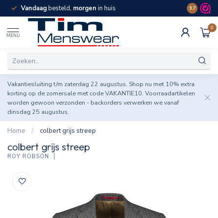
Vandaag
besteld,
morgen
in huis
Spaar pun
9.7
0
MENU
Vakantiesluiting t/m zaterdag 22 augustus. Shop nu met 10% extra
korting op de zomersale met code VAKANTIE10. Voorraadartikelen
worden gewoon verzonden - backorders verwerken we vanaf
dinsdag 25 augustus.
Home
/
colbert grijs streep
colbert grijs streep
ROY ROBSON