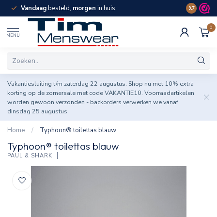
Vandaag
besteld,
morgen
in huis
Spaar pun
9.7
0
MENU
Vakantiesluiting t/m zaterdag 22 augustus. Shop nu met 10% extra
korting op de zomersale met code VAKANTIE10. Voorraadartikelen
worden gewoon verzonden - backorders verwerken we vanaf
dinsdag 25 augustus.
Home
/
Typhoon® toilettas blauw
Typhoon® toilettas blauw
PAUL & SHARK