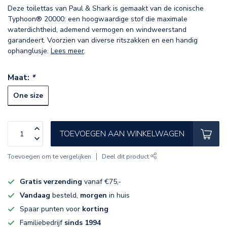
Deze toilettas van Paul & Shark is gemaakt van de iconische
Typhoon® 20000: een hoogwaardige stof die maximale
waterdichtheid, ademend vermogen en windweerstand
garandeert. Voorzien van diverse ritszakken en een handig
ophanglusje.
Lees meer
.
Maat:
*
One size
TOEVOEGEN AAN WINKELWAGEN
Toevoegen om te vergelijken
Deel dit product
Gratis verzending
vanaf €75,-
Vandaag
besteld,
morgen
in huis
Spaar punten voor
korting
Familiebedrijf
sinds 1994