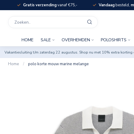
Gratis verzending
vanaf €75,-
Vandaag
besteld,
m
HOME
SALE
OVERHEMDEN
POLOSHIRTS
Vakantiesluiting t/m zaterdag 22 augustus. Shop nu met 10% extra korti
Home
/
polo korte mouw marine melange