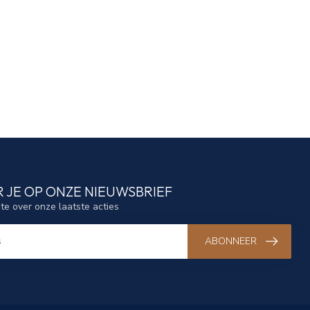
 JE OP ONZE NIEUWSBRIEF
gte over onze laatste acties
ABONNEER