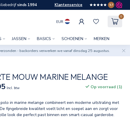
liebedrijf
sinds 1994
Klantenservice
9.7
0
EUR
S
JASSEN
BASICS
SCHOENEN
MERKEN
verzonden - backorders verwerken we vanaf dinsdag 25 augustus.
RTE MOUW MARINE MELANGE
95
Op voorraad (1)
Incl. btw
 polo in marine melange combineert een moderne uitstraling met
e fijngebreide kwaliteit voelt licht en soepel aan en zorgt voor
volle look die perfect past binnen een smart-casual garderobe.