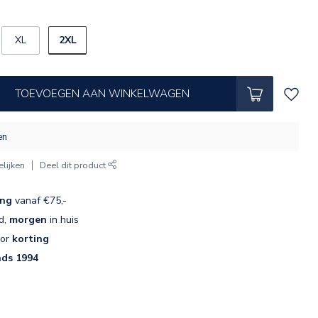
2XL
XL
TOEVOEGEN AAN WINKELWAGEN
en
lijken
Deel dit product
ing
vanaf €75,-
d,
morgen
in huis
oor
korting
nds 1994