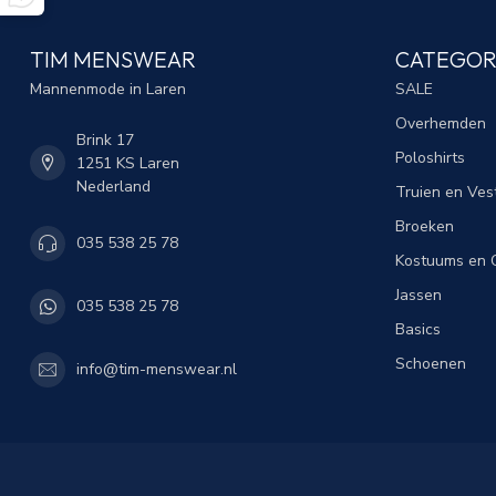
TIM MENSWEAR
CATEGOR
Mannenmode in Laren
SALE
Overhemden
Brink 17
Poloshirts
1251 KS Laren
Nederland
Truien en Ves
Broeken
035 538 25 78
Kostuums en C
Jassen
035 538 25 78
Basics
Schoenen
info@tim-menswear.nl