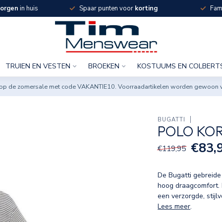
orgen
in huis
Spaar punten voor
korting
Fami
TRUIEN EN VESTEN
BROEKEN
KOSTUUMS EN COLBERT
ng op de zomersale met code VAKANTIE10. Voorraadartikelen worden gewoon 
BUGATTI
POLO KO
€83,
€119,95
De Bugatti gebreide
hoog draagcomfort. D
een verzorgde, stijl
Lees meer
.