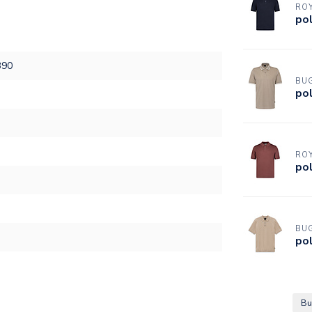
RO
po
390
BUG
po
RO
po
BUG
po
Bu