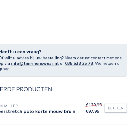
Heeft u een vraag?
Of wilt u advies bij uw bestelling? Neem gerust contact met ons
op via
info@tim-menswear.nl
of
035 538 25 78
. We helpen u
graag!
ERDE PRODUCTEN
€139,95
N MILLER
BEKIJKEN
perstretch polo korte mouw bruin
€97,95