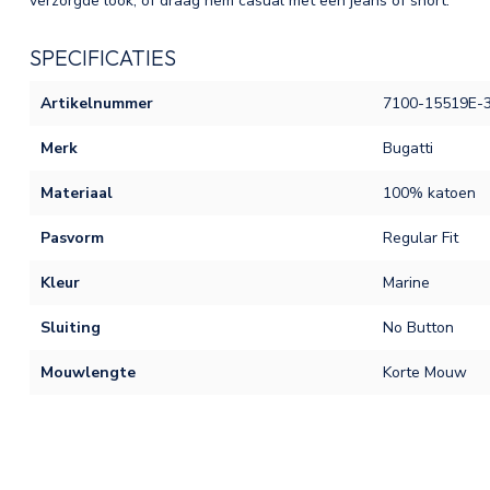
verzorgde look, of draag hem casual met een jeans of short.
SPECIFICATIES
Artikelnummer
7100-15519E-
Merk
Bugatti
Materiaal
100% katoen
Pasvorm
Regular Fit
Kleur
Marine
Sluiting
No Button
Mouwlengte
Korte Mouw