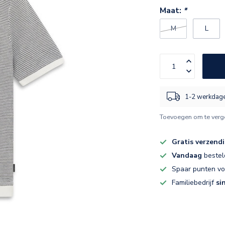
Maat:
*
M
L
1-2 werkdag
Toevoegen om te verge
Gratis verzend
Vandaag
bestel
Spaar punten v
Familiebedrijf
si