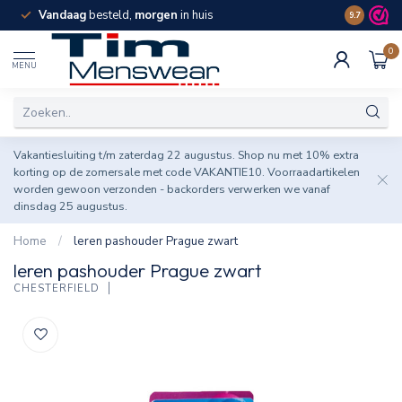
Vandaag
besteld,
morgen
in huis
Spaar pun
9.7
0
MENU
Vakantiesluiting t/m zaterdag 22 augustus. Shop nu met 10% extra
korting op de zomersale met code VAKANTIE10. Voorraadartikelen
worden gewoon verzonden - backorders verwerken we vanaf
dinsdag 25 augustus.
Home
/
leren pashouder Prague zwart
leren pashouder Prague zwart
CHESTERFIELD