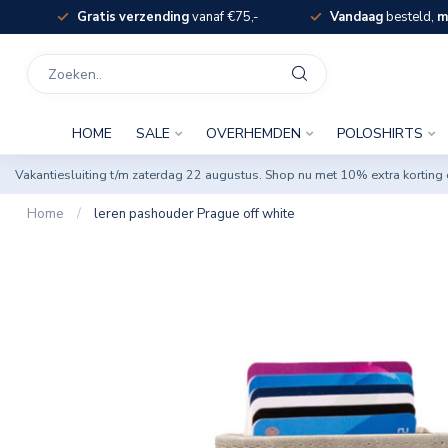
Gratis verzending
vanaf €75,-
Vandaag
besteld,
m
HOME
SALE
OVERHEMDEN
POLOSHIRTS
Vakantiesluiting t/m zaterdag 22 augustus. Shop nu met 10% extra korti
Home
/
leren pashouder Prague off white