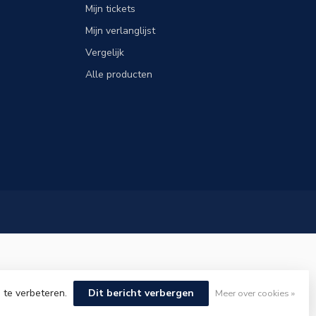
Mijn tickets
Mijn verlanglijst
Vergelijk
Alle producten
 te verbeteren.
Dit bericht verbergen
Meer over cookies »
elopment