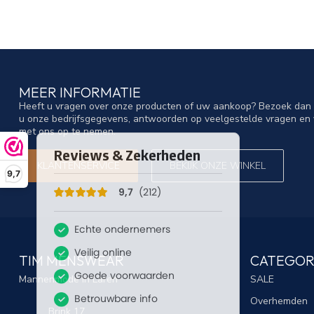
MEER INFORMATIE
Heeft u vragen over onze producten of uw aankoop? Bezoek dan o
u onze bedrijfsgegevens, antwoorden op veelgestelde vragen en 
met ons op te nemen.
KLANTENSERVICE
BEKIJK ONZE WINKEL
9,7
TIM MENSWEAR
CATEGOR
Mannenmode in Laren
SALE
Overhemden
Brink 17