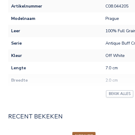
Artikelnummer
C08.044205
Modelnaam
Prague
Leer
100% Full Grai
Serie
Antique Buff C
Kleur
Off White
Lengte
7.0 cm
Breedte
2.0 cm
Hoogte
10.0 cm
BEKIJK ALLES
Gewicht
0.16 kg
RECENT BEKEKEN
Ritsvakken binnenkant
Ritsvak achterzijde
1