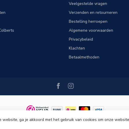
Veelgestelde vragen
ten
Verzenden en retourneren
Bestelling herroepen
olberts
Algemene voorwaarden
Privacybeleid
Klachten
Betaalmethoden
e website, ga je akkoord met het gebruik van cookies om onze website
ght 2026 Tim Menswear
- Powered by
Lightspeed
-
Lightspeed design
by
Dyv