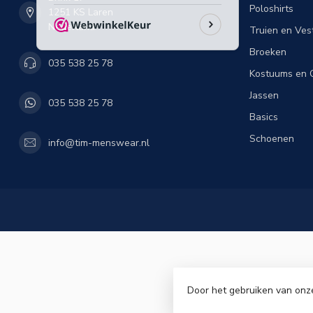
Poloshirts
1251 KS Laren
Nederland
Truien en Ves
Broeken
035 538 25 78
Kostuums en C
Jassen
035 538 25 78
Basics
Schoenen
info@tim-menswear.nl
Door het gebruiken van onz
© Copyri