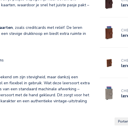
CHE
ler
 kaarten, waardoor je snel het juiste pasje pakt –
kaarten
, zoals creditcards met reliëf. De leren
CHE
et een stevige drukknoop en biedt extra ruimte in
le
ems
CHE
le
 bekend om zijn stevigheid, maar dankzij een
l en flexibel in gebruik. Wat deze leersoort extra
ats van een standaard machinale afwerking –
CHE
leersoort met de hand gekleurd. Dit zorgt voor het
ler
, karakter en een authentieke vintage-uitstraling
Port