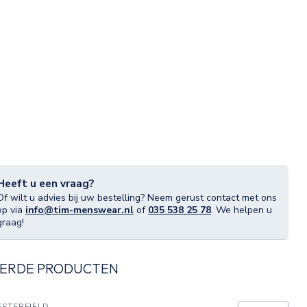
Heeft u een vraag?
Of wilt u advies bij uw bestelling? Neem gerust contact met ons
op via
info@tim-menswear.nl
of
035 538 25 78
. We helpen u
graag!
ERDE PRODUCTEN