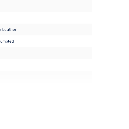
n Leather
rumbled