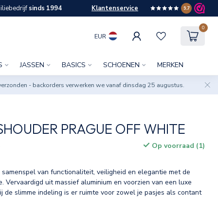
liebedrijf
sinds 1994
Klantenservice
9.7
0
EUR
S
JASSEN
BASICS
SCHOENEN
MERKEN
verzonden - backorders verwerken we vanaf dinsdag 25 augustus.
SHOUDER PRAGUE OFF WHITE
Op voorraad (1)
w
samenspel van functionaliteit, veiligheid en elegantie met de
. Vervaardigd uit massief aluminium en voorzien van een luxe
j de slimme indeling is er ruimte voor zowel je pasjes als contant