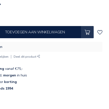
*
TOEVOEGEN AAN WINKELWAGEN
en
lijken
Deel dit product
ing
vanaf €75,-
d,
morgen
in huis
oor
korting
nds 1994