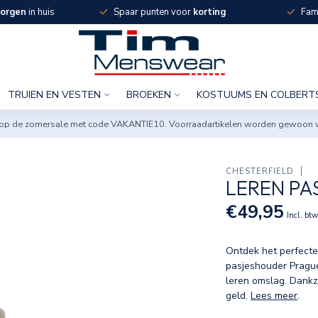
orgen
in huis
Spaar punten voor
korting
Fami
TRUIEN EN VESTEN
BROEKEN
KOSTUUMS EN COLBERT
ng op de zomersale met code VAKANTIE10. Voorraadartikelen worden gewoon 
CHESTERFIELD
LEREN PA
€49,95
Incl. bt
Ontdek het perfecte 
pasjeshouder Prague
leren omslag. Dankzi
geld.
Lees meer
.