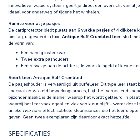
innovatieve ‘waaiersysteem’ geeft je direct een overzicht van al je
ideaal voor onderweg of tijdens het winkelen.
Ruimte voor al je pasjes
De cardprotector biedt plaats aan
6 vlakke pasjes
of
4 dikkere 
omslag, uitgevoerd in luxe
Antique Buff Crumbled leer
, sluit m
de vorm van:
Eén handig insteekvak
Twee extra pashouders
Een ritsvakje aan de achterzijde voor kleingeld of kleine it
Soort leer: Antique Buff Crumbled
De pasjeshouder is vervaardigd uit buffelleer. Dit type leer staat
speciaal ontwikkeld bewerkingsproces, blijft het verrassend soepe
bijzonder maakt, is de manier waarop het wordt gekleurd. In pla
waarbij het leer vaak egaal en vlak van kleur blijft – wordt deze 
unieke
two tone
-effect: subtiele kleurnuances die het leer diepte
geven. Geen twee exemplaren zijn daardoor exact hetzelfde.
SPECIFICATIES