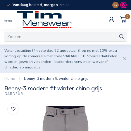
Vandaag
besteld,
morgen
in huis
Spaar pun
9.7
0
MENU
Vakantiesluiting t/m zaterdag 22 augustus. Shop nu met 10% extra
korting op de zomersale met code VAKANTIE10. Voorraadartikelen
worden gewoon verzonden - backorders verwerken we vanaf
dinsdag 25 augustus.
Home
/
Benny-3 modern fit winter chino grijs
Benny-3 modern fit winter chino grijs
GARDEUR