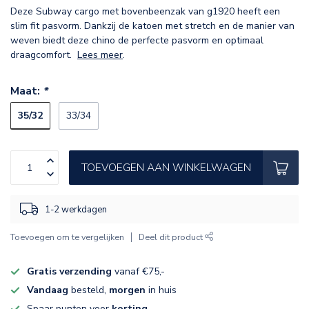
Deze Subway cargo met bovenbeenzak van g1920 heeft een
slim fit pasvorm. Dankzij de katoen met stretch en de manier van
weven biedt deze chino de perfecte pasvorm en optimaal
draagcomfort.
Lees meer
.
Maat:
*
35/32
33/34
TOEVOEGEN AAN WINKELWAGEN
1-2 werkdagen
Toevoegen om te vergelijken
Deel dit product
Gratis verzending
vanaf €75,-
Vandaag
besteld,
morgen
in huis
Spaar punten voor
korting