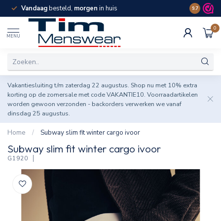
Vandaag
besteld,
morgen
in huis
Spaar pun
9.7
0
MENU
Vakantiesluiting t/m zaterdag 22 augustus. Shop nu met 10% extra
korting op de zomersale met code VAKANTIE10. Voorraadartikelen
worden gewoon verzonden - backorders verwerken we vanaf
dinsdag 25 augustus.
Home
/
Subway slim fit winter cargo ivoor
Subway slim fit winter cargo ivoor
G1920