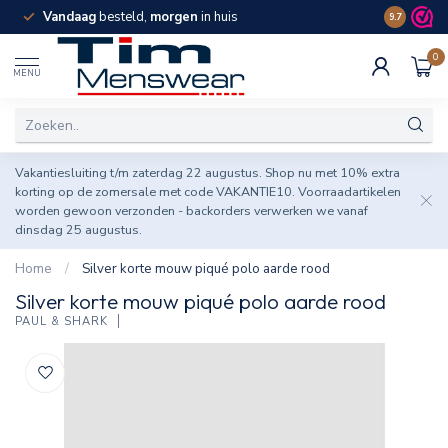
Vandaag
besteld,
morgen
in huis
Spaar pun
9.7
0
MENU
Vakantiesluiting t/m zaterdag 22 augustus. Shop nu met 10% extra
korting op de zomersale met code VAKANTIE10. Voorraadartikelen
worden gewoon verzonden - backorders verwerken we vanaf
dinsdag 25 augustus.
Home
/
Silver korte mouw piqué polo aarde rood
Silver korte mouw piqué polo aarde rood
PAUL & SHARK