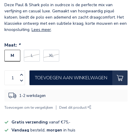
Deze Paul & Shark polo in oudroze is de perfecte mix van
verfijning en casual luxe. Gemaakt van hoogwaardig piqué
katoen, biedt de polo een ademend en zacht draagcomfort. Het
klassieke ontwerp met een subtiele kraag, korte mouwen en een
knoopsluiting.
Lees meer
.
Maat:
*
M
L
XL
TOEVOEGEN AAN WINKELWAGEN
1-2 werkdagen
Toevoegen om te vergelijken
Deel dit product
Gratis verzending
vanaf €75,-
Vandaag
besteld,
morgen
in huis