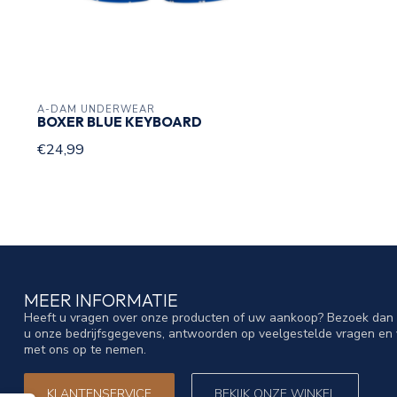
A-DAM UNDERWEAR
BOXER BLUE KEYBOARD
€24,99
MEER INFORMATIE
Heeft u vragen over onze producten of uw aankoop? Bezoek dan o
u onze bedrijfsgegevens, antwoorden op veelgestelde vragen en 
met ons op te nemen.
KLANTENSERVICE
BEKIJK ONZE WINKEL