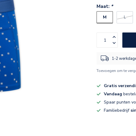
Maat:
*
M
L
1-2 werkdag
Toevoegen om te verge
Gratis verzend
Vandaag
bestel
Spaar punten v
Familiebedrijf
si