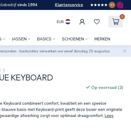
liebedrijf
sinds 1994
Klantenservice
9.7
0
EUR
S
JASSEN
BASICS
SCHOENEN
MERKEN
verzonden - backorders verwerken we vanaf dinsdag 25 augustus.
R
LUE KEYBOARD
Op voorraad (2)
w
 Keyboard combineert comfort, kwaliteit en een speelse
De blauwe basis met Keyboard-print geeft deze boxer een originele
oogwaardige afwerking zorgt voor optimaal draagcomfort.
Lees