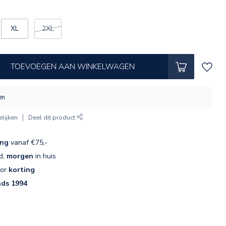
XL
2XL
TOEVOEGEN AAN WINKELWAGEN
en
lijken
Deel dit product
ing
vanaf €75,-
d,
morgen
in huis
oor
korting
nds 1994