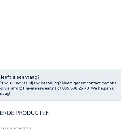
Heeft u een vraag?
Of wilt u advies bij uw bestelling? Neem gerust contact met ons
op via
info@tim-menswear.nl
of
035 538 25 78
. We helpen u
graag!
ERDE PRODUCTEN