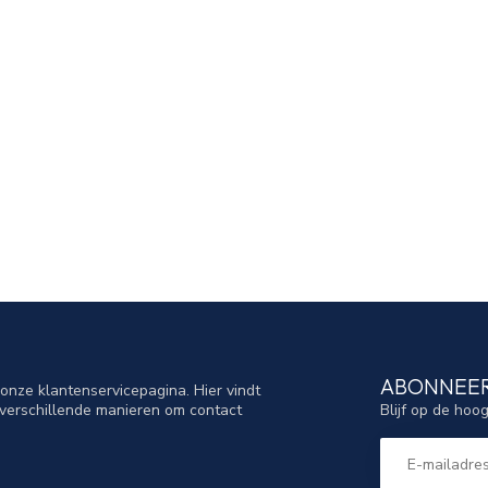
ABONNEER
nze klantenservicepagina. Hier vindt
Blijf op de hoo
verschillende manieren om contact