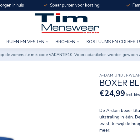
orgen
in huis
Spaar punten voor
korting
Fami
TRUIEN EN VESTEN
BROEKEN
KOSTUUMS EN COLBERT
ng op de zomersale met code VAKANTIE10. Voorraadartikelen worden gewoon 
A-DAM UNDERWEA
BOXER B
€24,99
Incl. bt
De A-dam boxer Blue
uitstraling in één. 
twist, terwijl de h
meer
.