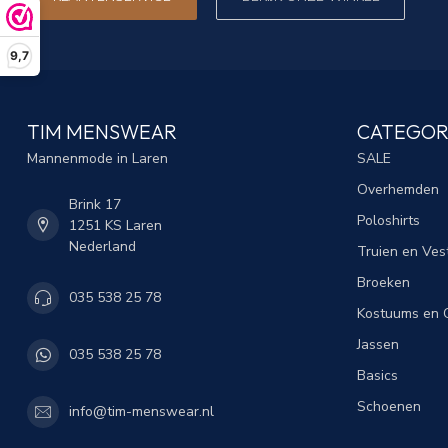
9,7
TIM MENSWEAR
CATEGOR
Mannenmode in Laren
SALE
Overhemden
Brink 17
Poloshirts
1251 KS Laren
Nederland
Truien en Ves
Broeken
035 538 25 78
Kostuums en C
Jassen
035 538 25 78
Basics
Schoenen
info@tim-menswear.nl