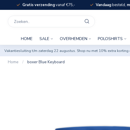
Gratis verzending
vanaf €75,-
Vandaag
besteld,
m
HOME
SALE
OVERHEMDEN
POLOSHIRTS
Vakantiesluiting t/m zaterdag 22 augustus. Shop nu met 10% extra korti
Home
/
boxer Blue Keyboard