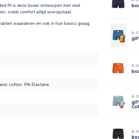
A-
box
cted fit is deze boxer ontworpen met veel
en, zodat comfort altijd vooropstaat.
aliteit waarderen en ook in hun basics graag
A-
gif
A-
bo
nic cotton, 5% Elastane
A-
gif
Co
A-
box