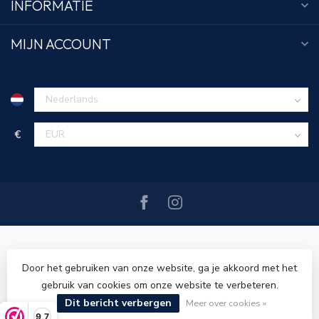
INFORMATIE
MIJN ACCOUNT
€
Door het gebruiken van onze website, ga je akkoord met het
gebruik van cookies om onze website te verbeteren.
© Copyright 2026 Tim Menswear
- Powered by
Lightspeed
-
Dit bericht verbergen
Lightspeed design
by
Dyvelopment
Meer over cookies »
9,7