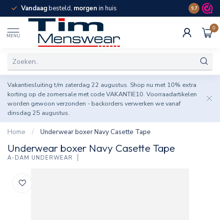
Vandaag
besteld,
morgen
in huis
Spaar pun
9.7
0
MENU
Vakantiesluiting t/m zaterdag 22 augustus. Shop nu met 10% extra
korting op de zomersale met code VAKANTIE10. Voorraadartikelen
worden gewoon verzonden - backorders verwerken we vanaf
dinsdag 25 augustus.
Home
/
Underwear boxer Navy Casette Tape
Underwear boxer Navy Casette Tape
A-DAM UNDERWEAR