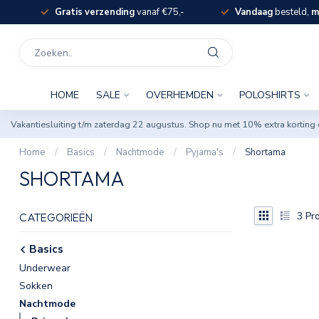
Gratis verzending
vanaf €75,-
Vandaag
besteld,
m
HOME
SALE
OVERHEMDEN
POLOSHIRTS
Vakantiesluiting t/m zaterdag 22 augustus. Shop nu met 10% extra korti
Home
/
Basics
/
Nachtmode
/
Pyjama's
/
Shortama
SHORTAMA
3
Pro
CATEGORIEËN
Basics
Underwear
Sokken
Nachtmode