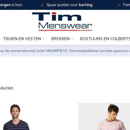
orgen
in huis
Spaar punten voor
korting
Fami
TRUIEN EN VESTEN
BROEKEN
KOSTUUMS EN COLBERT
ng op de zomersale met code VAKANTIE10. Voorraadartikelen worden gewoon 
ducten