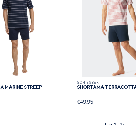
SCHIESSER
A MARINE STREEP
SHORTAMA TERRACOTTA
€49,95
Toon
1
-
3
van 3