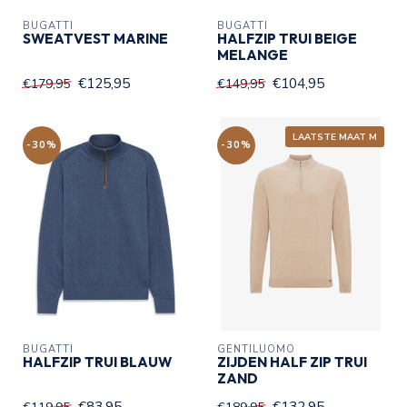
BUGATTI
BUGATTI
SWEATVEST MARINE
HALFZIP TRUI BEIGE
MELANGE
€125,95
€104,95
€179,95
€149,95
LAATSTE MAAT M
-30%
-30%
BUGATTI
GENTILUOMO
HALFZIP TRUI BLAUW
ZIJDEN HALF ZIP TRUI
ZAND
€83,95
€132,95