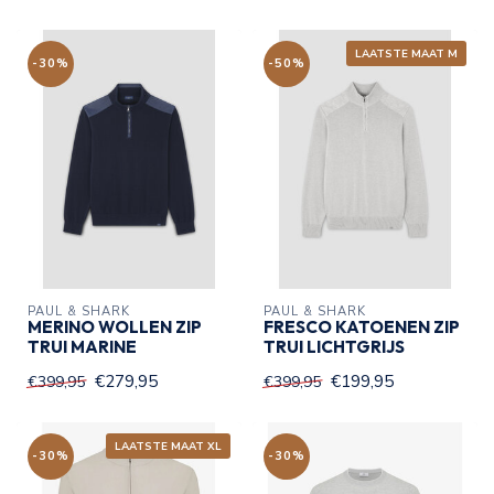
LAATSTE MAAT M
-30%
-50%
PAUL & SHARK
PAUL & SHARK
MERINO WOLLEN ZIP
FRESCO KATOENEN ZIP
TRUI MARINE
TRUI LICHTGRIJS
€279,95
€199,95
€399,95
€399,95
LAATSTE MAAT XL
-30%
-30%