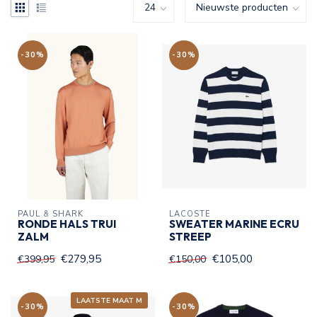
-30%
-30%
PAUL & SHARK
LACOSTE
RONDE HALS TRUI
SWEATER MARINE ECRU
ZALM
STREEP
€279,95
€105,00
€399,95
€150,00
LAATSTE MAAT M
-30%
-30%