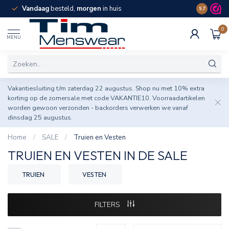
Vandaag
besteld,
morgen
in huis
Spaar pun
9.7
0
MENU
Vakantiesluiting t/m zaterdag 22 augustus. Shop nu met 10% extra
korting op de zomersale met code VAKANTIE10. Voorraadartikelen
worden gewoon verzonden - backorders verwerken we vanaf
dinsdag 25 augustus.
Home
/
SALE
/
Truien en Vesten
TRUIEN EN VESTEN IN DE SALE
TRUIEN
VESTEN
FILTERS