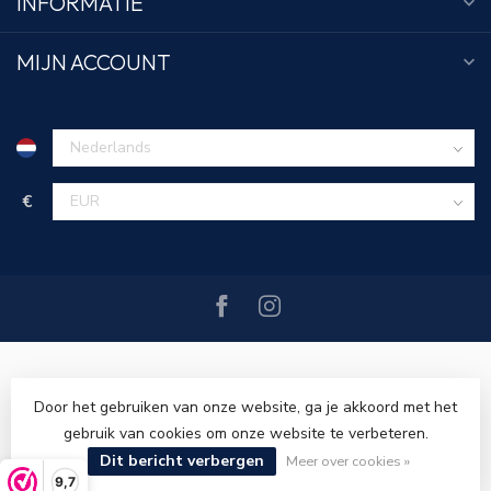
INFORMATIE
MIJN ACCOUNT
€
Door het gebruiken van onze website, ga je akkoord met het
gebruik van cookies om onze website te verbeteren.
© Copyright 2026 Tim Menswear
- Powered by
Lightspeed
-
Dit bericht verbergen
Lightspeed design
by
Dyvelopment
Meer over cookies »
9,7