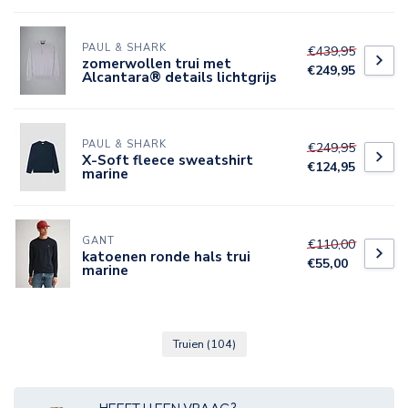
PAUL & SHARK
€439,95
zomerwollen trui met
€249,95
Alcantara® details lichtgrijs
PAUL & SHARK
€249,95
X-Soft fleece sweatshirt
€124,95
marine
GANT
€110,00
katoenen ronde hals trui
€55,00
marine
Truien
(104)