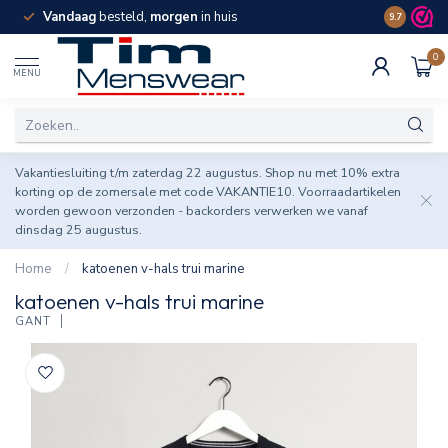
Vandaag
besteld,
morgen
in huis
Spaar pun
9.7
0
MENU
Vakantiesluiting t/m zaterdag 22 augustus. Shop nu met 10% extra
korting op de zomersale met code VAKANTIE10. Voorraadartikelen
worden gewoon verzonden - backorders verwerken we vanaf
dinsdag 25 augustus.
Home
/
katoenen v-hals trui marine
katoenen v-hals trui marine
GANT