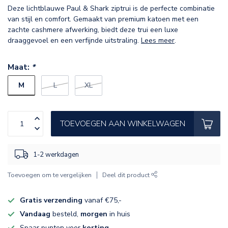
Deze lichtblauwe Paul & Shark ziptrui is de perfecte combinatie
van stijl en comfort. Gemaakt van premium katoen met een
zachte cashmere afwerking, biedt deze trui een luxe
draaggevoel en een verfijnde uitstraling.
Lees meer
.
Maat:
*
M
L
XL
TOEVOEGEN AAN WINKELWAGEN
1-2 werkdagen
Toevoegen om te vergelijken
Deel dit product
Gratis verzending
vanaf €75,-
Vandaag
besteld,
morgen
in huis
Spaar punten voor
korting