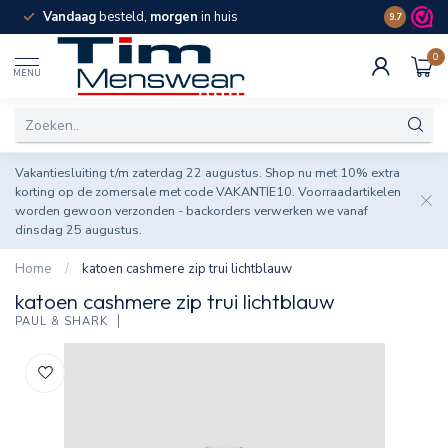
Vandaag
besteld,
morgen
in huis
Spaar pun
9.7
0
MENU
Vakantiesluiting t/m zaterdag 22 augustus. Shop nu met 10% extra
korting op de zomersale met code VAKANTIE10. Voorraadartikelen
worden gewoon verzonden - backorders verwerken we vanaf
dinsdag 25 augustus.
Home
/
katoen cashmere zip trui lichtblauw
katoen cashmere zip trui lichtblauw
PAUL & SHARK