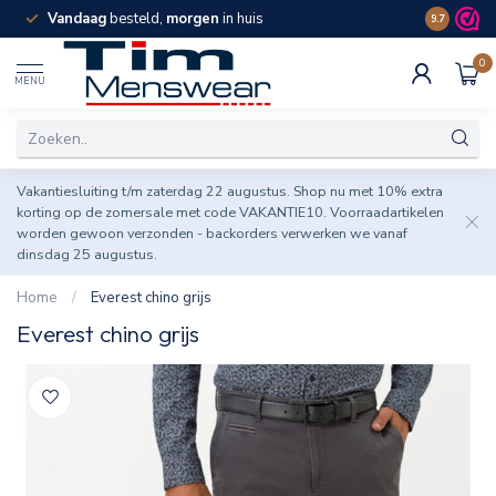
Vandaag
besteld,
morgen
in huis
Spaar pun
9.7
0
MENU
Vakantiesluiting t/m zaterdag 22 augustus. Shop nu met 10% extra
korting op de zomersale met code VAKANTIE10. Voorraadartikelen
worden gewoon verzonden - backorders verwerken we vanaf
dinsdag 25 augustus.
Home
/
Everest chino grijs
Everest chino grijs