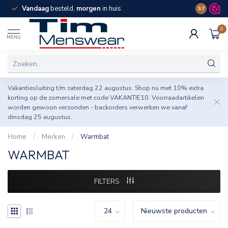
Vandaag
besteld,
morgen
in huis
Spaar pun
9.7
0
MENU
Vakantiesluiting t/m zaterdag 22 augustus. Shop nu met 10% extra
korting op de zomersale met code VAKANTIE10. Voorraadartikelen
worden gewoon verzonden - backorders verwerken we vanaf
dinsdag 25 augustus.
Home
/
Merken
/
Warmbat
WARMBAT
FILTERS