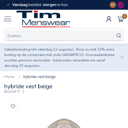
Vandaag
besteld,
morgen
in huis
Spaar pun
9.7
0
MENU
Vakantiesluiting t/m zaterdag 22 augustus. Shop nu met 10% extra
korting op de zomersale met code VAKANTIE10. Voorraadartikelen
worden gewoon verzonden - backorders verwerken we vanaf
dinsdag 25 augustus.
Home
/
hybride vest beige
hybride vest beige
BUGATTI