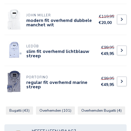
JOHN MILLER
€119,95
modern fit overhemd dubbele
€20,00
manchet wit
LEDÛB
€99,95
slim fit overhemd lichtblauw
€49,95
streep
PORTOFINO
€99,95
regular fit overhemd marine
€49,95
streep
Bugatti
(43)
Overhemden
(101)
Overhemden Bugatti
(4)