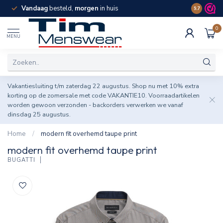
Vandaag
besteld,
morgen
in huis
Spaar pun
9.7
0
MENU
Vakantiesluiting t/m zaterdag 22 augustus. Shop nu met 10% extra
korting op de zomersale met code VAKANTIE10. Voorraadartikelen
worden gewoon verzonden - backorders verwerken we vanaf
dinsdag 25 augustus.
Home
/
modern fit overhemd taupe print
modern fit overhemd taupe print
BUGATTI