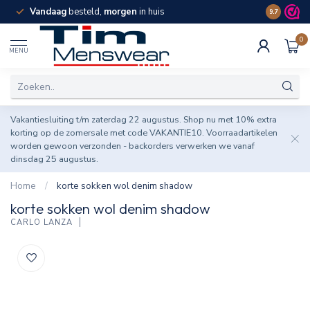
Vandaag
besteld,
morgen
in huis
Spaar pun
9.7
0
MENU
Vakantiesluiting t/m zaterdag 22 augustus. Shop nu met 10% extra
korting op de zomersale met code VAKANTIE10. Voorraadartikelen
worden gewoon verzonden - backorders verwerken we vanaf
dinsdag 25 augustus.
Home
/
korte sokken wol denim shadow
korte sokken wol denim shadow
CARLO LANZA