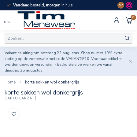
Vandaag
besteld,
morgen
in huis
Spaar pun
9.7
0
MENU
Vakantiesluiting t/m zaterdag 22 augustus. Shop nu met 10% extra
korting op de zomersale met code VAKANTIE10. Voorraadartikelen
worden gewoon verzonden - backorders verwerken we vanaf
dinsdag 25 augustus.
Home
/
korte sokken wol donkergrijs
korte sokken wol donkergrijs
CARLO LANZA