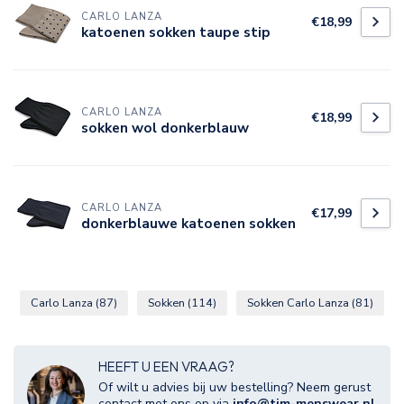
CARLO LANZA
€18,99
katoenen sokken taupe stip
CARLO LANZA
€18,99
sokken wol donkerblauw
CARLO LANZA
€17,99
donkerblauwe katoenen sokken
Carlo Lanza
(87)
Sokken
(114)
Sokken Carlo Lanza
(81)
HEEFT U EEN VRAAG?
Of wilt u advies bij uw bestelling? Neem gerust
contact met ons op via
info@tim-menswear.nl