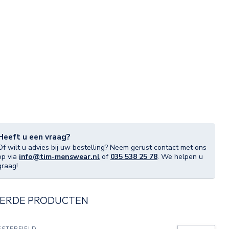
Heeft u een vraag?
Of wilt u advies bij uw bestelling? Neem gerust contact met ons
op via
info@tim-menswear.nl
of
035 538 25 78
. We helpen u
graag!
ERDE PRODUCTEN