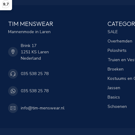
9,7
TIM MENSWEAR
CATEGOR
Mannenmode in Laren
SALE
Overhemden
Brink 17
Poloshirts
1251 KS Laren
Nederland
Truien en Ves
Broeken
035 538 25 78
Kostuums en C
Jassen
035 538 25 78
Basics
Schoenen
info@tim-menswear.nl