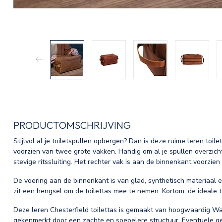
PRODUCTOMSCHRIJVING
Stijlvol al je toiletspullen opbergen? Dan is deze ruime leren toilet
voorzien van twee grote vakken. Handig om al je spullen overzich
stevige ritssluiting. Het rechter vak is aan de binnenkant voorzien 
De voering aan de binnenkant is van glad, synthetisch materiaal
zit een hengsel om de toilettas mee te nemen. Kortom, de ideale toi
Deze leren Chesterfield toilettas is gemaakt van hoogwaardig Wa
gekenmerkt door een zachte en soepelere structuur. Eventuele ge