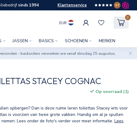
liebedrijf
sinds 1994
Klantenservice
9.7
0
EUR
S
JASSEN
BASICS
SCHOENEN
MERKEN
verzonden - backorders verwerken we vanaf dinsdag 25 augustus.
ILETTAS STACEY COGNAC
Op voorraad (1)
w
spullen opbergen? Dan is deze ruime leren toilettas Stacey iets voor
ettas is voorzien van twee grote vakken. Handig om al je spullen
e nemen. Lees onder de foto's verder voor meer informatie.
Lees