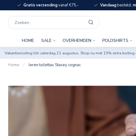
Gratis verzending
vanaf €75,-
Vandaag
besteld,
m
HOME
SALE
OVERHEMDEN
POLOSHIRTS
Vakantiesluiting t/m zaterdag 22 augustus. Shop nu met 10% extra korti
Home
/
leren toilettas Stacey cognac