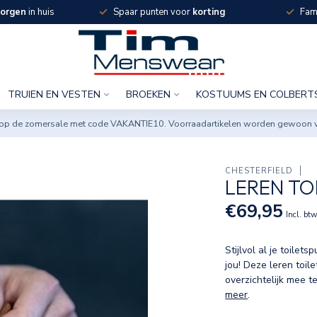
orgen
in huis
Spaar punten voor
korting
Fami
TRUIEN EN VESTEN
BROEKEN
KOSTUUMS EN COLBERT
ng op de zomersale met code VAKANTIE10. Voorraadartikelen worden gewoon 
CHESTERFIELD
LEREN TO
€69,95
Incl. bt
Stijlvol al je toilet
jou! Deze leren toil
overzichtelijk mee t
meer
.