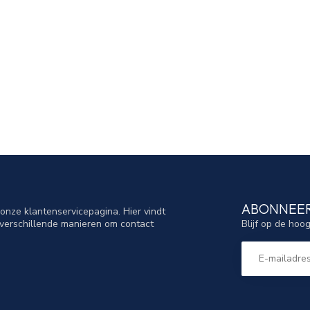
ABONNEER
nze klantenservicepagina. Hier vindt
Blijf op de hoo
verschillende manieren om contact