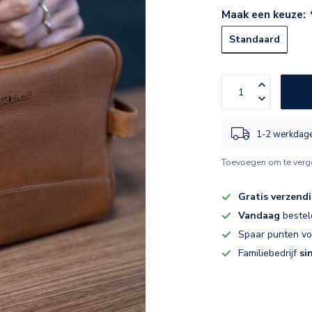
Maak een keuze:
Standaard
1-2 werkdag
Toevoegen om te verge
Gratis verzend
Vandaag
bestel
Spaar punten v
Familiebedrijf
si