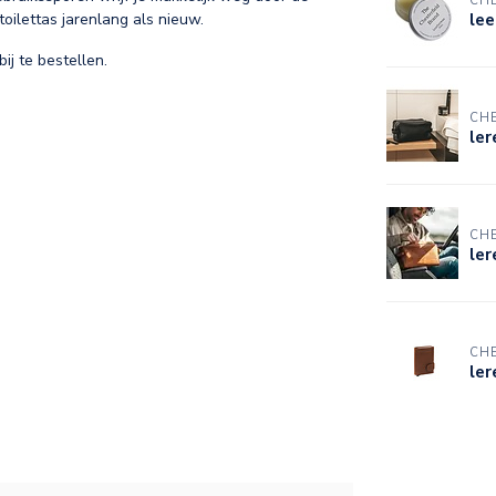
CHE
lee
toilettas jarenlang als nieuw.
bij te bestellen.
CHE
ler
CHE
ler
CHE
le