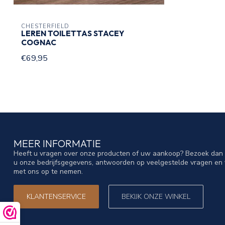
CHESTERFIELD
LEREN TOILETTAS STACEY
COGNAC
€69,95
MEER INFORMATIE
Heeft u vragen over onze producten of uw aankoop? Bezoek dan o
u onze bedrijfsgegevens, antwoorden op veelgestelde vragen en 
met ons op te nemen.
KLANTENSERVICE
BEKIJK ONZE WINKEL