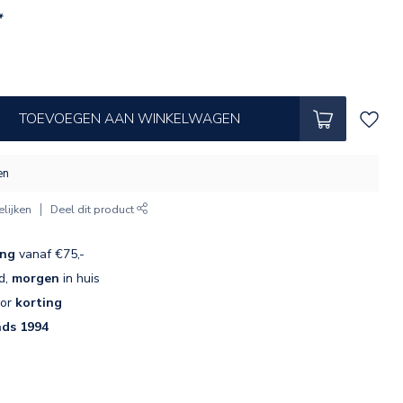
*
TOEVOEGEN AAN WINKELWAGEN
en
lijken
Deel dit product
ing
vanaf €75,-
d,
morgen
in huis
oor
korting
nds 1994