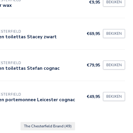
STERFIELD
€9,95
BEKIJKEN
r wax
STERFIELD
€69,95
BEKIJKEN
en toilettas Stacey zwart
STERFIELD
€79,95
BEKIJKEN
en toilettas Stefan cognac
STERFIELD
€49,95
BEKIJKEN
ren portemonnee Leicester cognac
The Chesterfield Brand
(49)