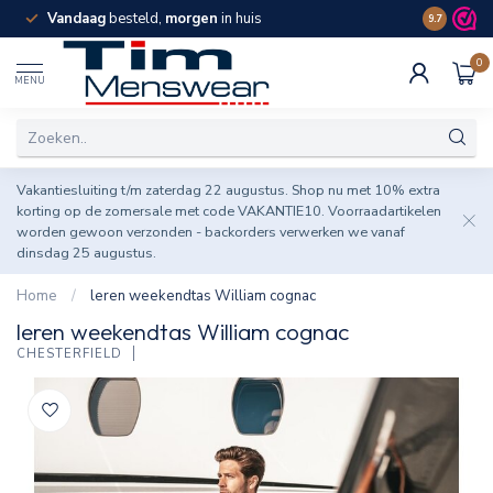
Vandaag
besteld,
morgen
in huis
Spaar pun
9.7
0
MENU
Vakantiesluiting t/m zaterdag 22 augustus. Shop nu met 10% extra
korting op de zomersale met code VAKANTIE10. Voorraadartikelen
worden gewoon verzonden - backorders verwerken we vanaf
dinsdag 25 augustus.
Home
/
leren weekendtas William cognac
leren weekendtas William cognac
CHESTERFIELD