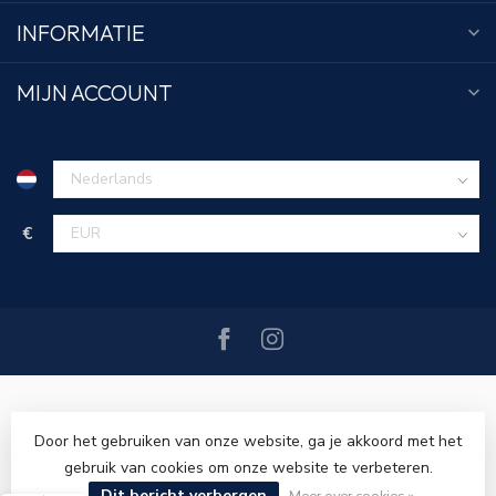
INFORMATIE
MIJN ACCOUNT
€
Door het gebruiken van onze website, ga je akkoord met het
gebruik van cookies om onze website te verbeteren.
© Copyright 2026 Tim Menswear
- Powered by
Lightspeed
-
Dit bericht verbergen
Lightspeed design
by
Dyvelopment
Meer over cookies »