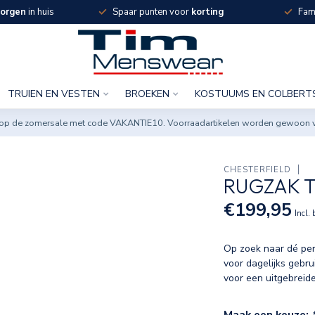
orgen
in huis
Spaar punten voor
korting
Fami
TRUIEN EN VESTEN
BROEKEN
KOSTUUMS EN COLBERT
ng op de zomersale met code VAKANTIE10. Voorraadartikelen worden gewoon 
CHESTERFIELD
RUGZAK 
€199,95
Incl.
Op zoek naar dé per
voor dagelijks gebr
voor een uitgebreide
Maak een keuze: