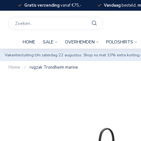
Gratis verzending
vanaf €75,-
Vandaag
besteld,
m
HOME
SALE
OVERHEMDEN
POLOSHIRTS
Vakantiesluiting t/m zaterdag 22 augustus. Shop nu met 10% extra korti
Home
/
rugzak Trondheim marine