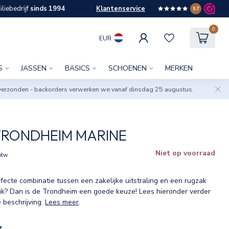
liebedrijf
sinds 1994
Klantenservice
9.7
0
EUR
S
JASSEN
BASICS
SCHOENEN
MERKEN
verzonden - backorders verwerken we vanaf dinsdag 25 augustus.
TRONDHEIM MARINE
Niet op voorraad
 btw
fecte combinatie tussen een zakelijke uitstraling en een rugzak
uik? Dan is de Trondheim een goede keuze! Lees hieronder verder
 beschrijving.
Lees meer
.
*