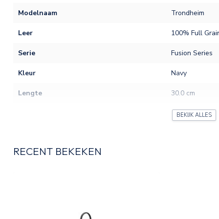
Modelnaam
Trondheim
Leer
100% Full Grai
Serie
Fusion Series
Kleur
Navy
Lengte
30.0 cm
Breedte
14.0 cm
BEKIJK ALLES
Hoogte
40.0 cm
RECENT BEKEKEN
Laptopvak
15 inch
Tabletvak
Smartphonevak
Sluiting hoofdvak
Ritssluiting