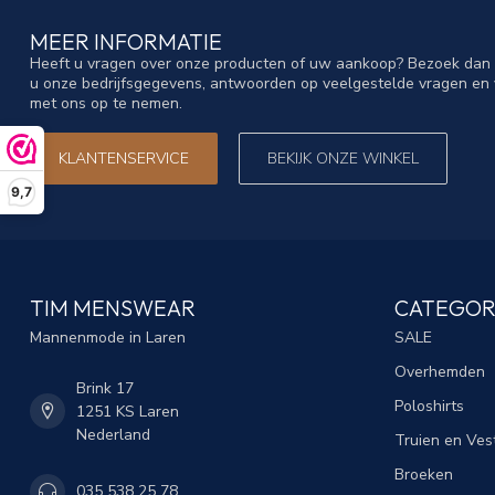
MEER INFORMATIE
Heeft u vragen over onze producten of uw aankoop? Bezoek dan o
u onze bedrijfsgegevens, antwoorden op veelgestelde vragen en 
met ons op te nemen.
KLANTENSERVICE
BEKIJK ONZE WINKEL
9,7
TIM MENSWEAR
CATEGOR
Mannenmode in Laren
SALE
Overhemden
Brink 17
Poloshirts
1251 KS Laren
Nederland
Truien en Ves
Broeken
035 538 25 78