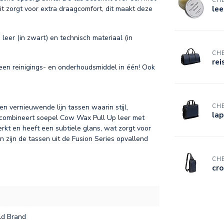
CHE
lee
t zorgt voor extra draagcomfort, dit maakt deze
eer (in zwart) en technisch materiaal (in
CHE
rei
is een reinigings- en onderhoudsmiddel in één! Ook
n vernieuwende lijn tassen waarin stijl,
CHE
lap
 combineert soepel Cow Wax Pull Up leer met
kt en heeft een subtiele glans, wat zorgt voor
n zijn de tassen uit de Fusion Series opvallend
CHE
cro
ld Brand