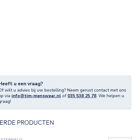
Heeft u een vraag?
Of wilt u advies bij uw bestelling? Neem gerust contact met ons
op via
info@tim-menswear.nl
of
035 538 25 78
. We helpen u
graag!
ERDE PRODUCTEN