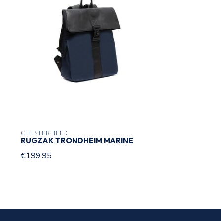
Binnenvakken
2
Ritsvakken
3
Ritsvakken binnenkant
1
Trolleyband
Organizer
CHESTERFIELD
RUGZAK TRONDHEIM MARINE
€199,95