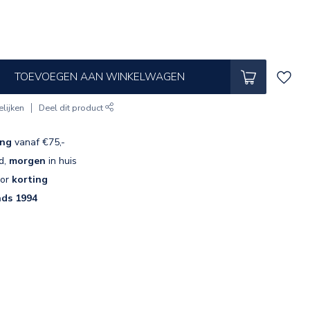
TOEVOEGEN AAN WINKELWAGEN
lijken
Deel dit product
ing
vanaf €75,-
d,
morgen
in huis
oor
korting
nds 1994