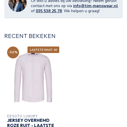
Of wilt u advies bij uw bestelling? Neem gerust
contact met ons op via
info@tim-menswear.nl
of
035 538 25 78
. We helpen u graag!
RECENT BEKEKEN
LAATSTE MAAT 40
-50%
DESOTO LUXURY
JERSEY OVERHEMD
ROZE RUIT - LAATSTE