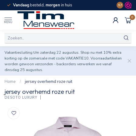
Vandaag
besteld,
morgen
in huis
Spaar pun
9.7
0
MENU
Vakantiesluiting t/m zaterdag 22 augustus. Shop nu met 10% extra
korting op de zomersale met code VAKANTIE10. Voorraadartikelen
worden gewoon verzonden - backorders verwerken we vanaf
dinsdag 25 augustus.
Home
/
jersey overhemd roze ruit
jersey overhemd roze ruit
DESOTO LUXURY