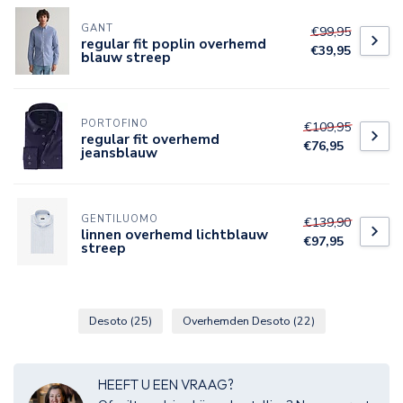
GANT
€99,95
regular fit poplin overhemd
€39,95
blauw streep
PORTOFINO
€109,95
regular fit overhemd
€76,95
jeansblauw
GENTILUOMO
€139,90
linnen overhemd lichtblauw
€97,95
streep
Desoto
(25)
Overhemden Desoto
(22)
HEEFT U EEN VRAAG?