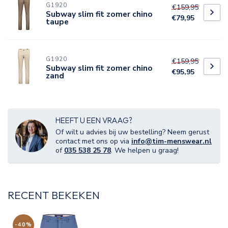
G1920
€159,95
Subway slim fit zomer chino
€79,95
taupe
G1920
€159,95
Subway slim fit zomer chino
€95,95
zand
HEEFT U EEN VRAAG?
Of wilt u advies bij uw bestelling? Neem gerust
contact met ons op via
info@tim-menswear.nl
of
035 538 25 78
. We helpen u graag!
RECENT BEKEKEN
-40%