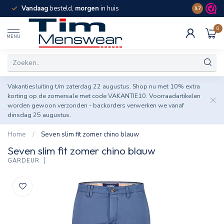
Vandaag
besteld,
morgen
in huis
Spaar pun
9.7
0
MENU
Vakantiesluiting t/m zaterdag 22 augustus. Shop nu met 10% extra
korting op de zomersale met code VAKANTIE10. Voorraadartikelen
worden gewoon verzonden - backorders verwerken we vanaf
dinsdag 25 augustus.
Home
/
Seven slim fit zomer chino blauw
Seven slim fit zomer chino blauw
GARDEUR