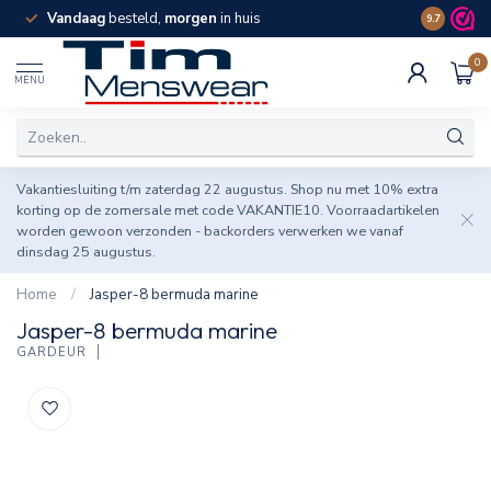
Vandaag
besteld,
morgen
in huis
Spaar pun
9.7
0
MENU
Vakantiesluiting t/m zaterdag 22 augustus. Shop nu met 10% extra
korting op de zomersale met code VAKANTIE10. Voorraadartikelen
worden gewoon verzonden - backorders verwerken we vanaf
dinsdag 25 augustus.
Home
/
Jasper-8 bermuda marine
Jasper-8 bermuda marine
GARDEUR