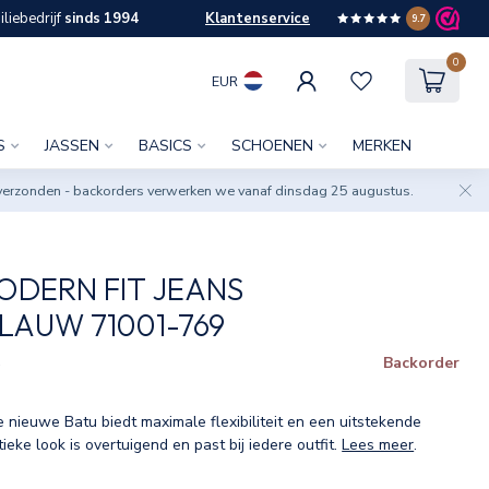
liebedrijf
sinds 1994
Klantenservice
9.7
0
EUR
S
JASSEN
BASICS
SCHOENEN
MERKEN
verzonden - backorders verwerken we vanaf dinsdag 25 augustus.
ODERN FIT JEANS
AUW 71001-769
Backorder
w
 nieuwe Batu biedt maximale flexibiliteit en een uitstekende
eke look is overtuigend en past bij iedere outfit.
Lees meer
.