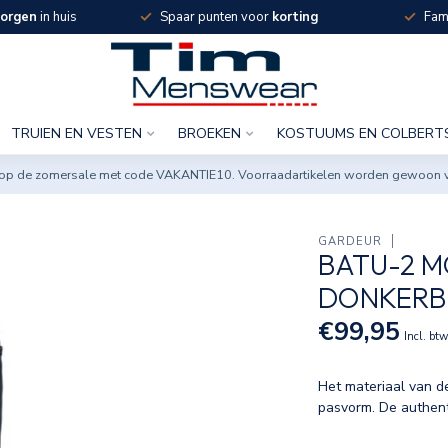
orgen
in huis
Spaar punten voor
korting
Fami
TRUIEN EN VESTEN
BROEKEN
KOSTUUMS EN COLBERT
ng op de zomersale met code VAKANTIE10. Voorraadartikelen worden gewoon 
GARDEUR
BATU-2 M
DONKERBL
€99,95
Incl. bt
Het materiaal van de
pasvorm. De authenti