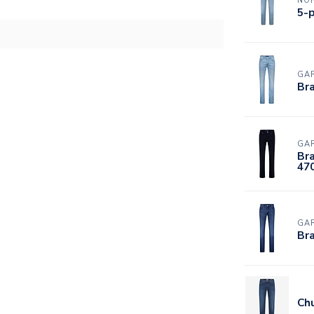
NO
5-p
GA
Bra
GA
Bra
47
GA
Br
Chu