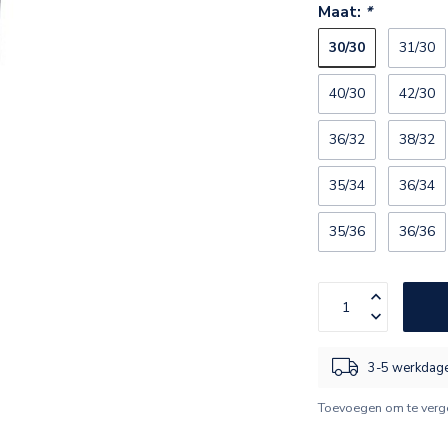
Maat:
*
30/30
31/30
40/30
42/30
36/32
38/32
35/34
36/34
35/36
36/36
3-5 werkdage
Toevoegen om te verge