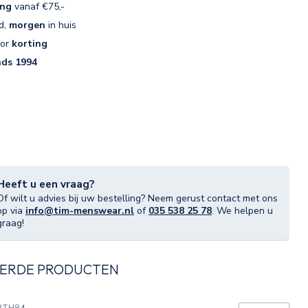
ing
vanaf €75,-
d,
morgen
in huis
oor
korting
nds 1994
Heeft u een vraag?
Of wilt u advies bij uw bestelling? Neem gerust contact met ons
op via
info@tim-menswear.nl
of
035 538 25 78
. We helpen u
graag!
ERDE PRODUCTEN