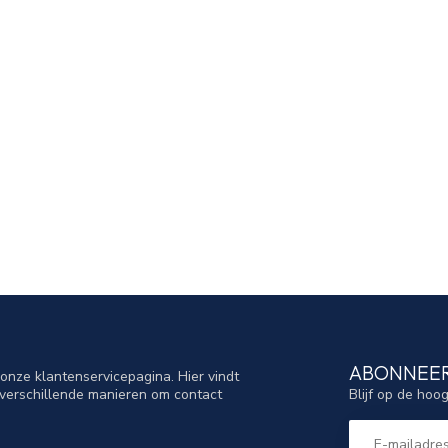
ABONNEER
nze klantenservicepagina. Hier vindt
Blijf op de hoo
verschillende manieren om contact