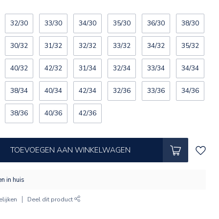
32/30
33/30
34/30
35/30
36/30
38/30
30/32
31/32
32/32
33/32
34/32
35/32
40/32
42/32
31/34
32/34
33/34
34/34
38/34
40/34
42/34
32/36
33/36
34/36
38/36
40/36
42/36
TOEVOEGEN AAN WINKELWAGEN
n in huis
lijken
Deel dit product