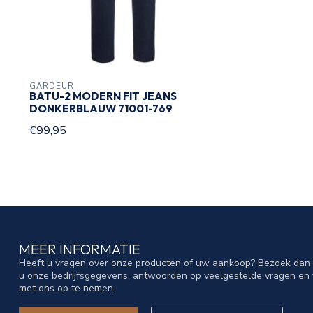
GARDEUR
BATU-2 MODERN FIT JEANS
DONKERBLAUW 71001-769
€99,95
MEER INFORMATIE
Heeft u vragen over onze producten of uw aankoop? Bezoek dan o
u onze bedrijfsgegevens, antwoorden op veelgestelde vragen en 
met ons op te nemen.