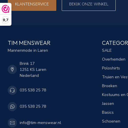
KLANTENSERVICE
BEKIJK ONZE WINKEL
9,7
TIM MENSWEAR
CATEGOR
Mannenmode in Laren
SALE
Overhemden
Brink 17
Poloshirts
1251 KS Laren
Nederland
Truien en Ves
Broeken
035 538 25 78
Kostuums en C
Jassen
035 538 25 78
Basics
Schoenen
info@tim-menswear.nl