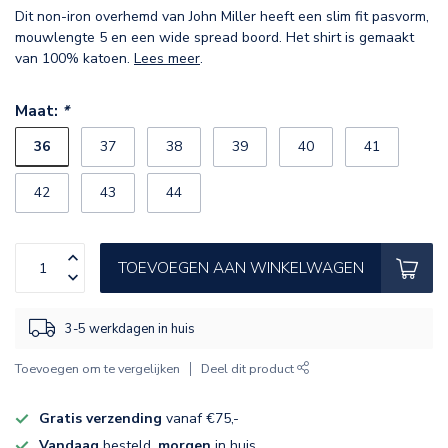
Dit non-iron overhemd van John Miller heeft een slim fit pasvorm,
mouwlengte 5 en een wide spread boord. Het shirt is gemaakt
van 100% katoen.
Lees meer
.
Maat:
*
36
37
38
39
40
41
42
43
44
TOEVOEGEN AAN WINKELWAGEN
3-5 werkdagen in huis
Toevoegen om te vergelijken
Deel dit product
Gratis verzending
vanaf €75,-
Vandaag
besteld,
morgen
in huis