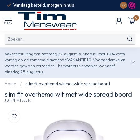
Vandaag
besteld,
morgen
in huis
Spaar pun
9.7
0
MENU
Vakantiesluiting t/m zaterdag 22 augustus. Shop nu met 10% extra
korting op de zomersale met code VAKANTIE10. Voorraadartikelen
worden gewoon verzonden - backorders verwerken we vanaf
dinsdag 25 augustus.
Home
/
slim fit overhemd wit met wide spread boord
slim fit overhemd wit met wide spread boord
JOHN MILLER