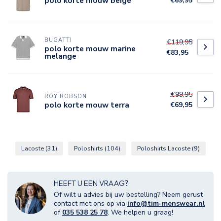
polo korte mouw beige
€69,95
BUGATTI
€119,95
polo korte mouw marine
€83,95
melange
€99,95
ROY ROBSON
polo korte mouw terra
€69,95
Lacoste
(31)
Poloshirts
(104)
Poloshirts Lacoste
(9)
HEEFT U EEN VRAAG?
Of wilt u advies bij uw bestelling? Neem gerust
contact met ons op via
info@tim-menswear.nl
of
035 538 25 78
. We helpen u graag!