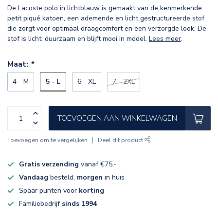
De Lacoste polo in lichtblauw is gemaakt van de kenmerkende
petit piqué katoen, een ademende en licht gestructureerde stof
die zorgt voor optimaal draagcomfort en een verzorgde look. De
stof is licht, duurzaam en blijft mooi in model.
Lees meer
.
Maat:
*
5 - L
4 - M
6 - XL
7 - 2XL
TOEVOEGEN AAN WINKELWAGEN
Toevoegen om te vergelijken
Deel dit product
Gratis verzending
vanaf €75,-
Vandaag
besteld,
morgen
in huis
Spaar punten voor
korting
Familiebedrijf
sinds 1994