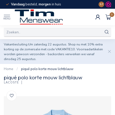
Vandaag
besteld,
morgen
in huis
Spaar pun
9.7
0
MENU
Vakantiesluiting t/m zaterdag 22 augustus. Shop nu met 10% extra
korting op de zomersale met code VAKANTIE10. Voorraadartikelen
worden gewoon verzonden - backorders verwerken we vanaf
dinsdag 25 augustus.
Home
/
piqué polo korte mouw lichtblauw
piqué polo korte mouw lichtblauw
LACOSTE