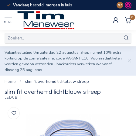
Vandaag
besteld,
morgen
in huis
Spaar pun
9.7
0
MENU
Vakantiesluiting t/m zaterdag 22 augustus. Shop nu met 10% extra
korting op de zomersale met code VAKANTIE10. Voorraadartikelen
worden gewoon verzonden - backorders verwerken we vanaf
dinsdag 25 augustus.
Home
/
slim fit overhemd lichtblauw streep
slim fit overhemd lichtblauw streep
LEDÛB