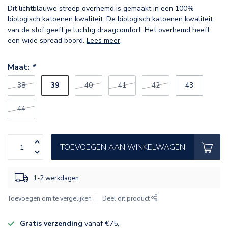
Dit lichtblauwe streep overhemd is gemaakt in een 100%
biologisch katoenen kwaliteit. De biologisch katoenen kwaliteit
van de stof geeft je luchtig draagcomfort. Het overhemd heeft
een wide spread boord.
Lees meer
.
Maat:
*
39
38
40
41
42
43
44
TOEVOEGEN AAN WINKELWAGEN
1-2 werkdagen
Toevoegen om te vergelijken
Deel dit product
Gratis verzending
vanaf €75,-