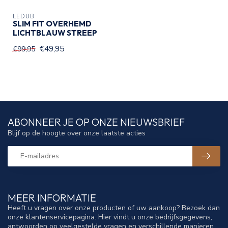
LEDÛB
SLIM FIT OVERHEMD
LICHTBLAUW STREEP
€49,95
€99,95
ABONNEER JE OP ONZE NIEUWSBRIEF
Blijf op de hoogte over onze laatste acties
MEER INFORMATIE
Heeft u vragen over onze producten of uw aankoop? Bezoek dan
onze klantenservicepagina. Hier vindt u onze bedrijfsgegevens,
antwoorden op veelgestelde vragen en verschillende manieren