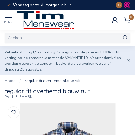
Vandaag
besteld,
morgen
in huis
Spaar pun
9.7
0
MENU
Vakantiesluiting t/m zaterdag 22 augustus. Shop nu met 10% extra
korting op de zomersale met code VAKANTIE10. Voorraadartikelen
worden gewoon verzonden - backorders verwerken we vanaf
dinsdag 25 augustus.
Home
/
regular fit overhemd blauw ruit
regular fit overhemd blauw ruit
PAUL & SHARK