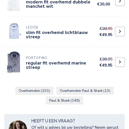
modern fit overhemd dubbele
€20,00
manchet wit
LEDÛB
€99,95
slim fit overhemd lichtblauw
€49,95
streep
PORTOFINO
€99,95
regular fit overhemd marine
€49,95
streep
Overhemden
(101)
Overhemden Paul & Shark
(13)
Paul & Shark
(149)
HEEFT U EEN VRAAG?
Of wilt u advies bij uw bestelling? Neem gerust