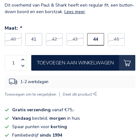
Dit overhemd van Paul & Shark heeft een regular fit, een button-
down boord en een borstzak.
Lees meer
.
Maat:
*
44
40
41
42
43
45
TOEVOEGEN AAN WINKELWAGEN
1-2 werkdagen
Toevoegen om te vergelijken
Deel dit product
Gratis verzending
vanaf €75,-
Vandaag
besteld,
morgen
in huis
Spaar punten voor
korting
Familiebedrijf
sinds 1994