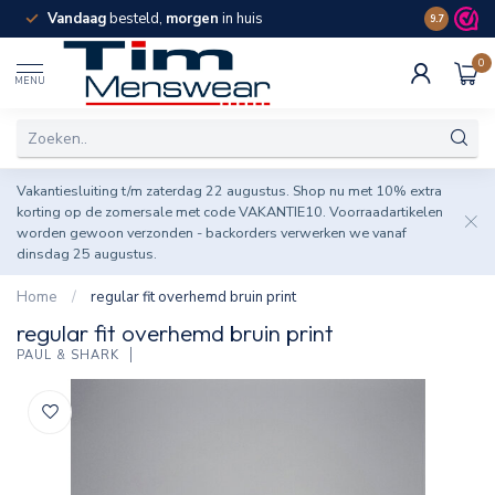
Vandaag
besteld,
morgen
in huis
Spaar pun
9.7
0
MENU
Vakantiesluiting t/m zaterdag 22 augustus. Shop nu met 10% extra
korting op de zomersale met code VAKANTIE10. Voorraadartikelen
worden gewoon verzonden - backorders verwerken we vanaf
dinsdag 25 augustus.
Home
/
regular fit overhemd bruin print
regular fit overhemd bruin print
PAUL & SHARK