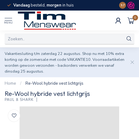
Vandaag
besteld,
morgen
in huis
Spaar pun
9.7
0
MENU
Vakantiesluiting t/m zaterdag 22 augustus. Shop nu met 10% extra
korting op de zomersale met code VAKANTIE10. Voorraadartikelen
worden gewoon verzonden - backorders verwerken we vanaf
dinsdag 25 augustus.
Home
/
Re-Wool hybride vest lichtgrijs
Re-Wool hybride vest lichtgrijs
PAUL & SHARK