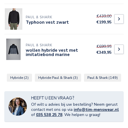
€439,00
PAUL & SHARK
Typhoon vest zwart
€199,95
PAUL & SHARK
€699,95
wollen hybride vest met
€349,95
imitatiebond marine
Hybride
(2)
Hybride Paul & Shark
(3)
Paul & Shark
(149)
HEEFT U EEN VRAAG?
Of wilt u advies bij uw bestelling? Neem gerust
contact met ons op via
info@tim-menswear.nl
of
035 538 25 78
. We helpen u graag!