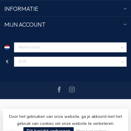
INFORMATIE
MIJN ACCOUNT
€
Door het gebruiken van onze website, ga je akkoord met het
gebruik van cookies om onze website te verbeteren.
© Copyright 2026 Tim Menswear
- Powered by
Lightspeed
-
Dit bericht verbergen
Lightspeed design
by
Dyvelopment
Meer over cookies »