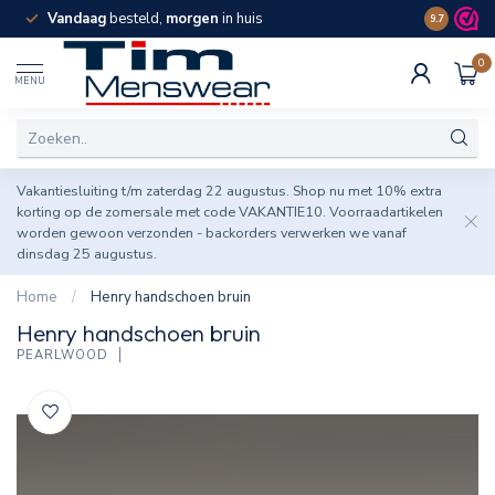
Vandaag
besteld,
morgen
in huis
Spaar pun
9.7
0
MENU
Vakantiesluiting t/m zaterdag 22 augustus. Shop nu met 10% extra
korting op de zomersale met code VAKANTIE10. Voorraadartikelen
worden gewoon verzonden - backorders verwerken we vanaf
dinsdag 25 augustus.
Home
/
Henry handschoen bruin
Henry handschoen bruin
PEARLWOOD