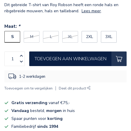
Dit gebreide T-shirt van Roy Robson heeft een ronde hals en
ribgebreide mouwen, hals en tailleband.
Lees meer
.
Maat:
*
S
M
L
XL
2XL
3XL
TOEVOEGEN AAN WINKELWAGEN
1-2 werkdagen
Toevoegen om te vergelijken
Deel dit product
Gratis verzending
vanaf €75,-
Vandaag
besteld,
morgen
in huis
Spaar punten voor
korting
Familiebedrijf
sinds 1994