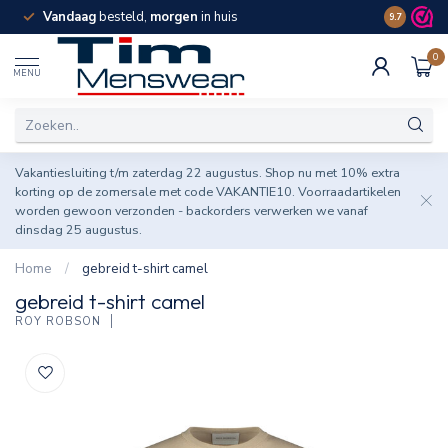
Vandaag
besteld,
morgen
in huis
Spaar pun
9.7
0
MENU
Vakantiesluiting t/m zaterdag 22 augustus. Shop nu met 10% extra
korting op de zomersale met code VAKANTIE10. Voorraadartikelen
worden gewoon verzonden - backorders verwerken we vanaf
dinsdag 25 augustus.
Home
/
gebreid t-shirt camel
gebreid t-shirt camel
ROY ROBSON