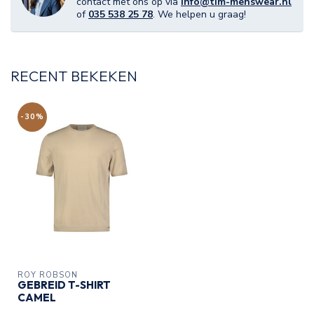
contact met ons op via
info@tim-menswear.nl
of
035 538 25 78
. We helpen u graag!
RECENT BEKEKEN
-30%
ROY ROBSON
GEBREID T-SHIRT
CAMEL