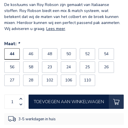
De kostuums van Roy Robson zijn gemaakt van Italiaanse
stoffen. Roy Robson biedt een mix & match systeem, wat
betekent dat wij de maten van het colbert en de broek kunnen
mixen. Hierdoor kunnen wij een perfect passend pak aanmeten.
Wij adviseren u graag.
Lees meer
.
Maat:
*
44
46
48
50
52
54
56
58
23
24
25
26
27
28
102
106
110
TOEVOEGEN AAN WINKELWAGEN
3-5 werkdagen in huis