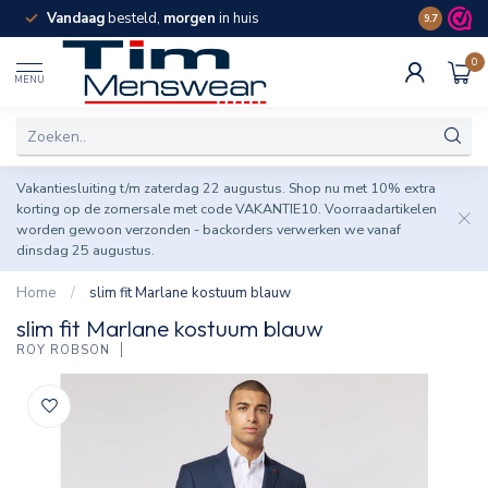
Vandaag
besteld,
morgen
in huis
Spaar pun
9.7
0
MENU
Vakantiesluiting t/m zaterdag 22 augustus. Shop nu met 10% extra
korting op de zomersale met code VAKANTIE10. Voorraadartikelen
worden gewoon verzonden - backorders verwerken we vanaf
dinsdag 25 augustus.
Home
/
slim fit Marlane kostuum blauw
slim fit Marlane kostuum blauw
ROY ROBSON